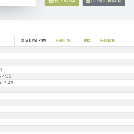
DO KOSZYKA
DO PRZECHOWALNI
LISTA UTWORÓW
PERSONEL
OPIS
RECENZJE
0
p 4:35
ng 3:48