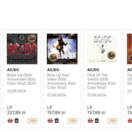
AC/DC
AC/DC
AC/DC
A
Black Ice (50th
Blow Up Your
Flick Of The
Fl
Anniversary Gold
Video (50th
Switch (50th
(5
Color Vinyl) (2LP)
Anniversary Gold
Anniversary Gold
Go
Color Vinyl)
Color Vinyl)
27.09.2024
27
27.09.2024
27.09.2024
LP
LP
LP
L
227,89 zł
157,89 zł
157,89 zł
15
72H
72H
72H