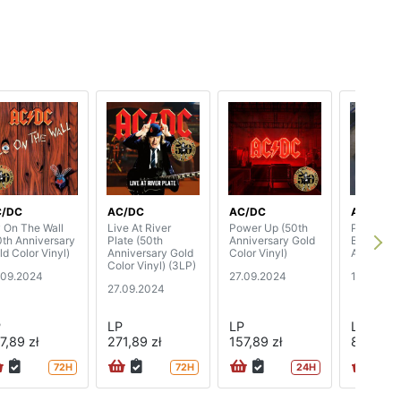
C/DC
AC/DC
AC/DC
AC/DC
y On The Wall
Live At River
Power Up (50th
Paradise 
0th Anniversary
Plate (50th
Anniversary Gold
Boston M
ld Color Vinyl)
Anniversary Gold
Color Vinyl)
August 21
Color Vinyl) (3LP)
.09.2024
27.09.2024
13.09.20
27.09.2024
P
LP
LP
LP
7,89 zł
271,89 zł
157,89 zł
86,89 zł
72H
72H
24H