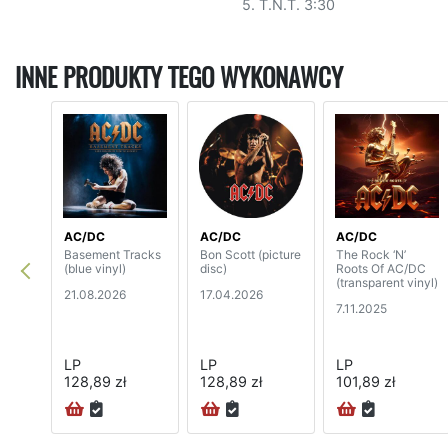
5. T.N.T. 3:30
INNE PRODUKTY TEGO WYKONAWCY
AC/DC
AC/DC
AC/DC
Basement Tracks
Bon Scott (picture
The Rock ‘N’
(blue vinyl)
disc)
Roots Of AC/DC
(transparent vinyl)
21.08.2026
17.04.2026
7.11.2025
LP
LP
LP
128,89 zł
128,89 zł
101,89 zł