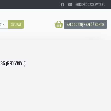
BOK@ROCKSERWIS.PL
?
SZUKAJ
ZALOGUJ SIĘ / ZAŁÓŻ KONTO
85 (RED VINYL)