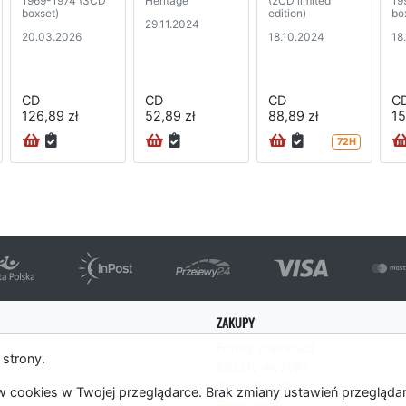
1969-1974 (3CD
Heritage
(2CD limited
19
boxset)
edition)
bo
29.11.2024
20.03.2026
18.10.2024
18
CD
CD
CD
C
126,89 zł
52,89 zł
88,89 zł
15
72H
ZAKUPY
Formy płatności
 strony.
Koszty wysyłki
es
Panel Klienta
 cookies w Twojej przeglądarce. Brak zmiany ustawień przegląda
m
Regulamin