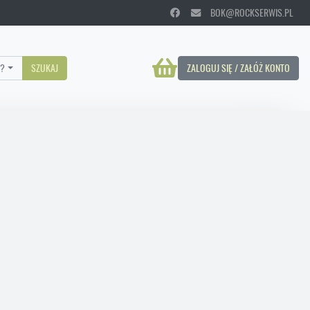
BOK@ROCKSERWIS.PL
?
SZUKAJ
ZALOGUJ SIĘ / ZAŁÓŻ KONTO