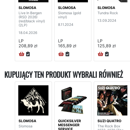
SLOMOSA
SLOMOSA
SLOMOSA
Live In Bergen
Slomosa (gold
Tundra Rock
(RSD 2026)
vinyl)
13.09.2024
(red/black vinyl)
8.11.2024
(2LP)
18.04.2026
LP
LP
LP
208,89 zł
165,89 zł
125,89 zł
KUPUJĄCY TEN PRODUKT WYBRALI RÓWNIEŻ
SLOMOSA
QUICKSILVER
SUZI QUATRO
MESSENGER
Slomosa
The Rock Box
SERVICE