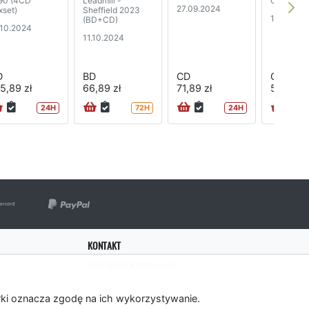
90 (4CD
Leadmill -
Chess (di
27.09.2024
xset)
Sheffield 2023
12.07.20
(BD+CD)
.10.2024
11.10.2024
D
BD
CD
CD
5,89 zł
66,89 zł
71,89 zł
56,89 zł
24H
72H
24H
KONTAKT
bok@rockserwis.pl
rki oznacza zgodę na ich wykorzystywanie.