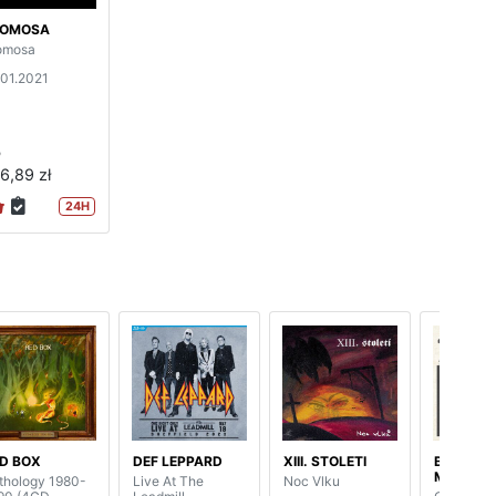
LOMOSA
omosa
.01.2021
P
6,89 zł
24H
D BOX
DEF LEPPARD
XIII. STOLETI
BERNIE
MARSDE
thology 1980-
Live At The
Noc Vlku