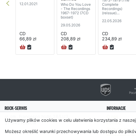
1973-1979 (The
12.01.2021
Who Do You Love
Complete
- The Recordings
Recordings)
1967-1972 (7CD
(reissue)
boxset)
(7CD+DVD)
22.05.2026
29.05.2026
CD
CD
CD
66,89 zł
208,89 zł
234,89 zł
ROCK-SERWIS
INFORMACJE
ul. płk. Francesco Nullo 28/LU3
O nas
Używamy plików cookies w celu ułatwienia korzystania z naszej
31-543 Kraków
Pomoc
Polityka cooki
Możesz określić warunki przechowywania lub dostępu do plików
Rockserwis.f