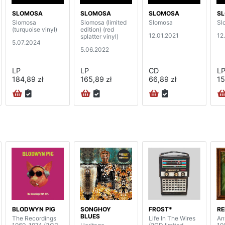
SLOMOSA
SLOMOSA
SLOMOSA
S
Slomosa
Slomosa (limited
Slomosa
Sl
(turquoise vinyl)
edition) (red
12.01.2021
12
splatter vinyl)
5.07.2024
5.06.2022
LP
LP
CD
L
184,89 zł
165,89 zł
66,89 zł
15
BLODWYN PIG
SONGHOY
FROST*
RE
BLUES
The Recordings
Life In The Wires
An