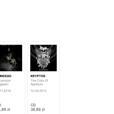
INDEAD
KRYPTOS
cension
The Coils Of
igipak)
Apollyon
.11.2016
10.09.2012
D
CD
,89 zł
36,89 zł