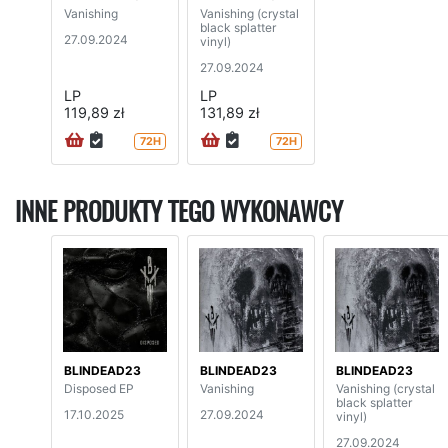
Vanishing
Vanishing (crystal
black splatter
27.09.2024
vinyl)
27.09.2024
LP
LP
119,89 zł
131,89 zł
72H
72H
INNE PRODUKTY TEGO WYKONAWCY
BLINDEAD23
BLINDEAD23
BLINDEAD23
Disposed EP
Vanishing
Vanishing (crystal
black splatter
17.10.2025
27.09.2024
vinyl)
27.09.2024