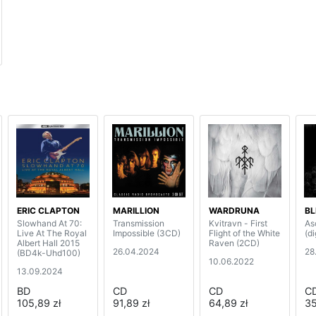
ERIC CLAPTON
MARILLION
WARDRUNA
BL
Slowhand At 70:
Transmission
Kvitravn - First
As
Live At The Royal
Impossible (3CD)
Flight of the White
(d
Albert Hall 2015
Raven (2CD)
26.04.2024
28
(BD4k-Uhd100)
10.06.2022
13.09.2024
BD
CD
CD
C
105,89 zł
91,89 zł
64,89 zł
35