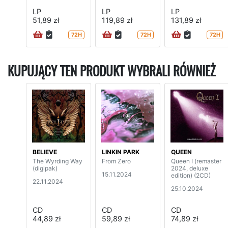
LP
LP
LP
51,89 zł
119,89 zł
131,89 zł
72H
72H
72H
KUPUJĄCY TEN PRODUKT WYBRALI RÓWNIEŻ
BELIEVE
LINKIN PARK
QUEEN
The Wyrding Way
From Zero
Queen I (remaster
(digipak)
2024, deluxe
15.11.2024
edition) (2CD)
22.11.2024
25.10.2024
CD
CD
CD
44,89 zł
59,89 zł
74,89 zł