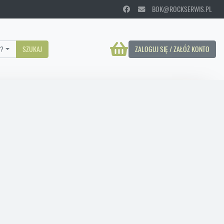
BOK@ROCKSERWIS.PL
?
SZUKAJ
ZALOGUJ SIĘ / ZAŁÓŻ KONTO