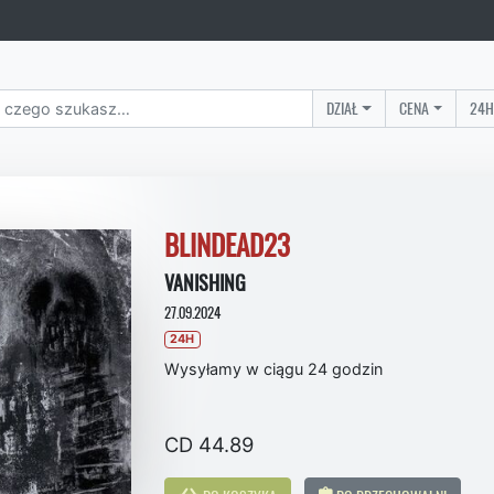
DZIAŁ
CENA
24H
BLINDEAD23
VANISHING
27.09.2024
24H
Wysyłamy w ciągu 24 godzin
CD 44.89