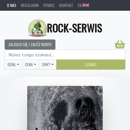
O NAS
REGULAMIN
POMOC
KONTAKT
EN
ROCK-SERWIS
ZALOGUJ SIĘ / ZAŁÓŻ KONTO
DZIAŁ
CENA
24H?
SZUKAJ