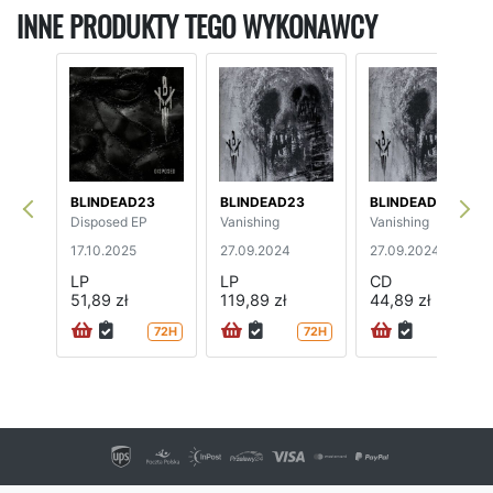
INNE PRODUKTY TEGO WYKONAWCY
BLINDEAD23
BLINDEAD23
BLINDEAD23
Disposed EP
Vanishing
Vanishing
17.10.2025
27.09.2024
27.09.2024
LP
LP
CD
51,89 zł
119,89 zł
44,89 zł
72H
72H
24H