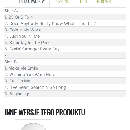
LISTA UTWORÓW
PERSONEL
OPIS
RECENZJE
Side A:
1. 25 Or 6 To 4
2. Does Anybody Really Know What Time It Is?
3. Colour My World
4. Just You 'N' Me
5. Saturday In The Park
6. Feelin' Stronger Every Day
-
Side B:
1. Make Me Smile
2. Wishing You Were Here
3. Call On Me
4. (I've Been) Searchin' So Long
5. Beginnings
INNE WERSJE TEGO PRODUKTU