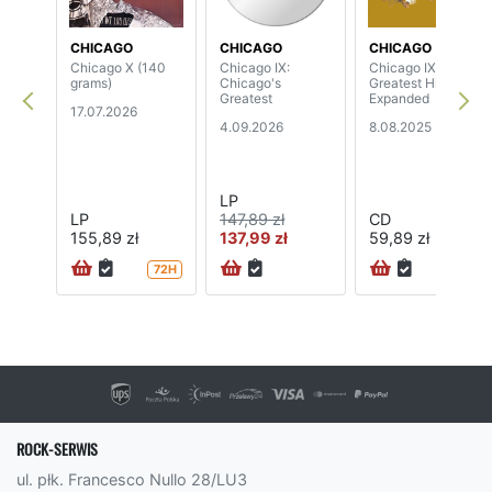
CHICAGO
CHICAGO
CHICAGO
Chicago X (140
Chicago IX:
Chicago IX:
grams)
Chicago's
Greatest Hits
Greatest
Expanded
17.07.2026
4.09.2026
8.08.2025
LP
LP
147,89 zł
CD
155,89 zł
137,99 zł
59,89 zł
72H
72H
ROCK-SERWIS
ul. płk. Francesco Nullo 28/LU3