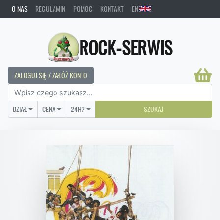
O NAS
REGULAMIN
POMOC
KONTAKT
EN
ROCK-SERWIS
ZALOGUJ SIĘ / ZAŁÓŻ KONTO
DZIAŁ
CENA
24H?
SZUKAJ