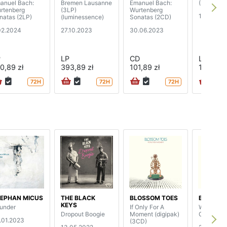
anuel Bach:
Bremen Lausanne
Emanuel Bach:
(2LP)
rtenberg
(3LP)
Wurtenberg
14.10.202
natas (2LP)
(luminessence)
Sonatas (2CD)
02.2024
27.10.2023
30.06.2023
P
LP
CD
LP
0,89 zł
393,89 zł
101,89 zł
196,89 z
72H
72H
72H
EPHAN MICUS
THE BLACK
BLOSSOM TOES
BLOSSOM
KEYS
under
If Only For A
We Are Ev
Dropout Boogie
Moment (digipak)
Clean (3
.01.2023
(3CD)