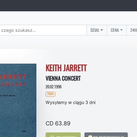
DZIAŁ
CENA
24H
KEITH JARRETT
VIENNA CONCERT
20.02.1996
72H
Wysyłamy w ciągu 3 dni
CD 63.89