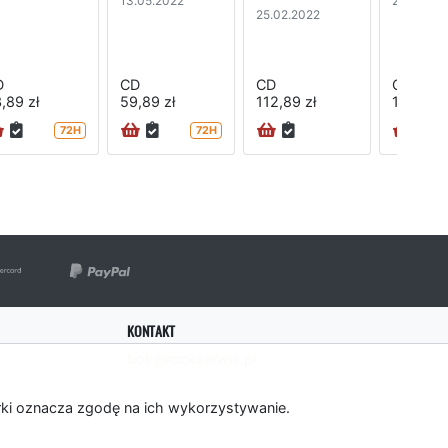
13.05.2022
28.01.202
25.02.2022
D
CD
CD
CD
,89 zł
59,89 zł
112,89 zł
119,89 z
72H
72H
KONTAKT
bok@rockserwis.pl
rki oznacza zgodę na ich wykorzystywanie.