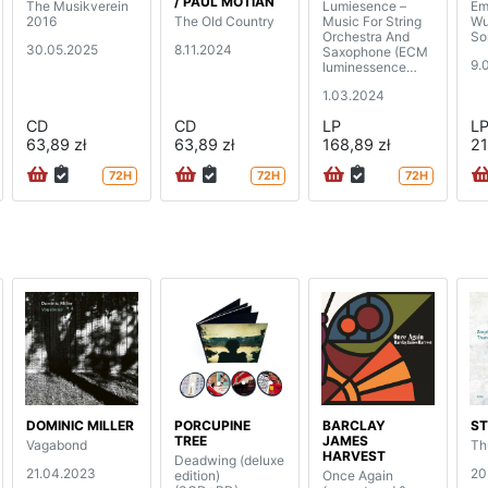
/ PAUL MOTIAN
The Musikverein
Lumiesence –
Em
2016
The Old Country
Music For String
Wu
Orchestra And
So
30.05.2025
8.11.2024
Saxophone (ECM
9.
luminessence
vinyl)
1.03.2024
CD
CD
LP
L
63,89 zł
63,89 zł
168,89 zł
21
72H
72H
72H
DOMINIC MILLER
PORCUPINE
BARCLAY
ST
TREE
JAMES
Vagabond
Th
HARVEST
Deadwing (deluxe
21.04.2023
20
edition)
Once Again