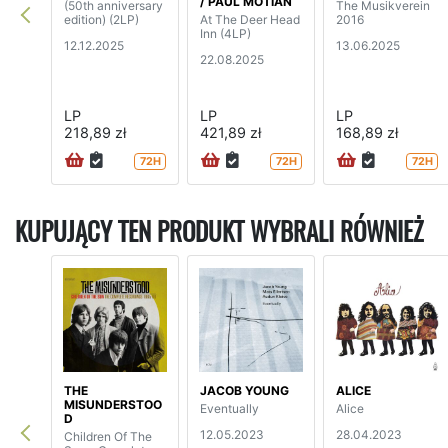
/ PAUL MOTIAN
(50th anniversary
The Musikverein
edition) (2LP)
At The Deer Head
2016
Inn (4LP)
12.12.2025
13.06.2025
22.08.2025
LP
LP
LP
218,89 zł
421,89 zł
168,89 zł
72H
72H
72H
KUPUJĄCY TEN PRODUKT WYBRALI RÓWNIEŻ
THE
JACOB YOUNG
ALICE
MISUNDERSTOO
Eventually
Alice
D
12.05.2023
28.04.2023
Children Of The