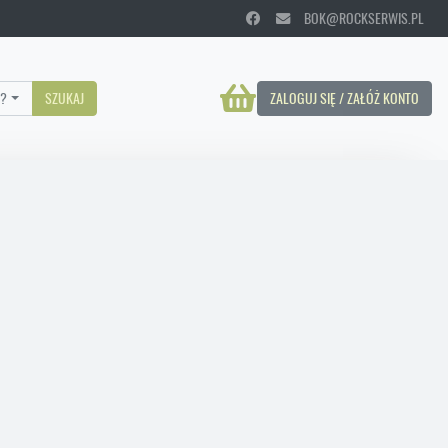
BOK@ROCKSERWIS.PL
?
SZUKAJ
ZALOGUJ SIĘ / ZAŁÓŻ KONTO