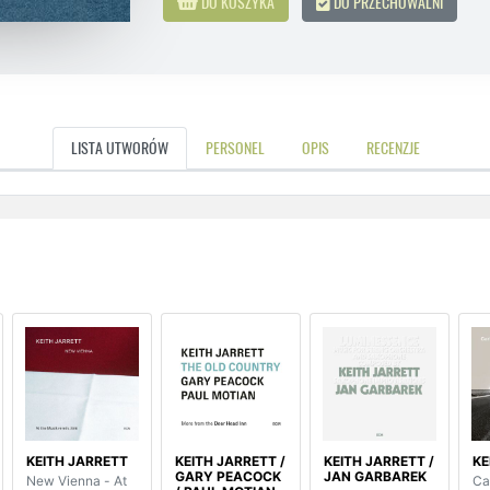
DO KOSZYKA
DO PRZECHOWALNI
LISTA UTWORÓW
PERSONEL
OPIS
RECENZJE
KEITH JARRETT
KEITH JARRETT /
KEITH JARRETT /
KE
GARY PEACOCK
JAN GARBAREK
New Vienna - At
Car