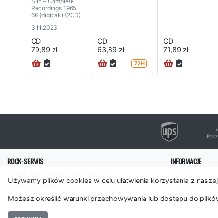
Sun – Complete
Recordings 1965-
66 (digipak) (2CD)
3.11.2023
CD
CD
CD
79,89 zł
63,89 zł
71,89 zł
72H
ROCK-SERWIS
INFORMACJE
ul. płk. Francesco Nullo 28/LU3
O nas
Używamy plików cookies w celu ułatwienia korzystania z naszej
31-543 Kraków
Pomoc
Polityka cooki
Możesz określić warunki przechowywania lub dostępu do plików
Rockserwis.f