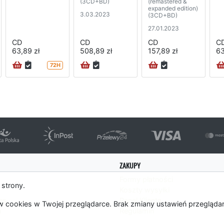
(3CD+BD)
(remastered &
expanded edition)
3.03.2023
(3CD+BD)
27.01.2023
CD
CD
CD
C
63,89 zł
508,89 zł
157,89 zł
63
72H
ZAKUPY
Formy płatności
 strony.
Koszty wysyłki
es
Panel Klienta
 cookies w Twojej przeglądarce. Brak zmiany ustawień przegląda
m
Regulamin