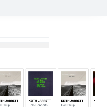
ITH JARRETT
KEITH JARRETT
KEITH JARRETT
KEITH J
l Philip
Solo Concerts:
Carl Philip
Bordeaux