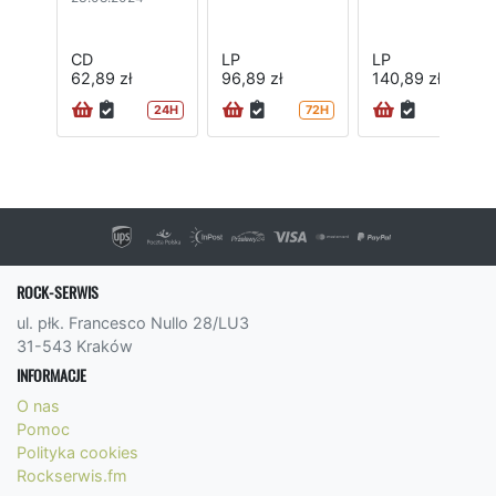
CD
LP
LP
62,89 zł
96,89 zł
140,89 zł
24H
72H
72H
ROCK-SERWIS
ul. płk. Francesco Nullo 28/LU3
31-543 Kraków
INFORMACJE
O nas
Pomoc
Polityka cookies
Rockserwis.fm