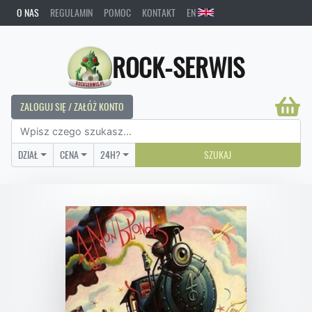
O NAS
REGULAMIN
POMOC
KONTAKT
EN
ROCK-SERWIS
ZALOGUJ SIĘ / ZAŁÓŻ KONTO
DZIAŁ
CENA
24H?
SZUKAJ