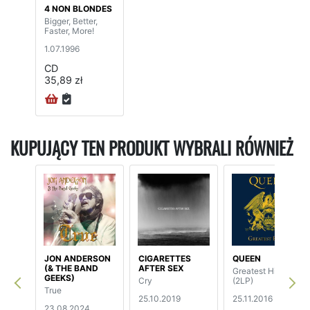
4 NON BLONDES
Bigger, Better,
Faster, More!
1.07.1996
CD
35,89 zł
KUPUJĄCY TEN PRODUKT WYBRALI RÓWNIEŻ
JON ANDERSON
CIGARETTES
QUEEN
(& THE BAND
AFTER SEX
Greatest Hits II
GEEKS)
Cry
(2LP)
True
25.10.2019
25.11.2016
23.08.2024