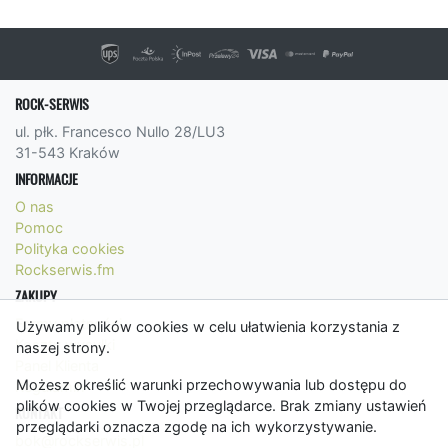
ROCK-SERWIS
ul. płk. Francesco Nullo 28/LU3
31-543 Kraków
INFORMACJE
O nas
Pomoc
Polityka cookies
Rockserwis.fm
ZAKUPY
Formy płatności
Używamy plików cookies w celu ułatwienia korzystania z
Koszty wysyłki
naszej strony.
Panel Klienta
Możesz określić warunki przechowywania lub dostępu do
Regulamin
plików cookies w Twojej przeglądarce. Brak zmiany ustawień
KONTAKT
przeglądarki oznacza zgodę na ich wykorzystywanie.
bok@rockserwis.pl