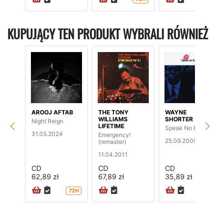
KUPUJĄCY TEN PRODUKT WYBRALI RÓWNIEŻ
AROOJ AFTAB
THE TONY
WAYNE
WILLIAMS
SHORTER
Night Reign
LIFETIME
Speak No Evil
31.05.2024
Emergency!
25.09.2000
(remaster)
11.04.2011
CD
CD
CD
62,89 zł
67,89 zł
35,89 zł
72H
72H