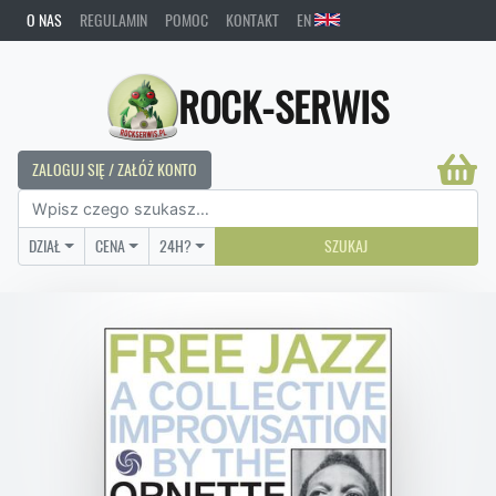
O NAS
REGULAMIN
POMOC
KONTAKT
EN
ROCK-SERWIS
ZALOGUJ SIĘ / ZAŁÓŻ KONTO
DZIAŁ
CENA
24H?
SZUKAJ