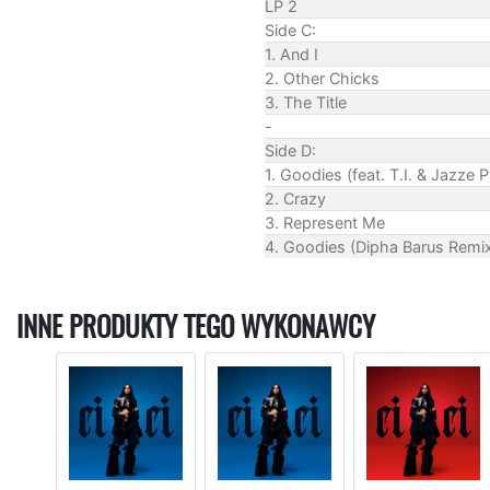
LP 2
Side C:
1. And I
2. Other Chicks
3. The Title
-
Side D:
1. Goodies (feat. T.I. & Jazze 
2. Crazy
3. Represent Me
4. Goodies (Dipha Barus Remi
INNE PRODUKTY TEGO WYKONAWCY