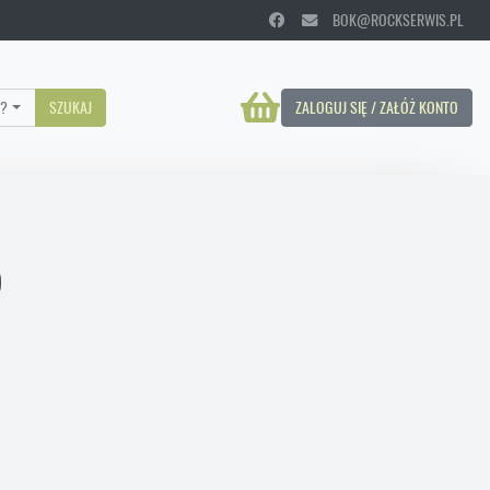
BOK@ROCKSERWIS.PL
?
SZUKAJ
ZALOGUJ SIĘ / ZAŁÓŻ KONTO
)