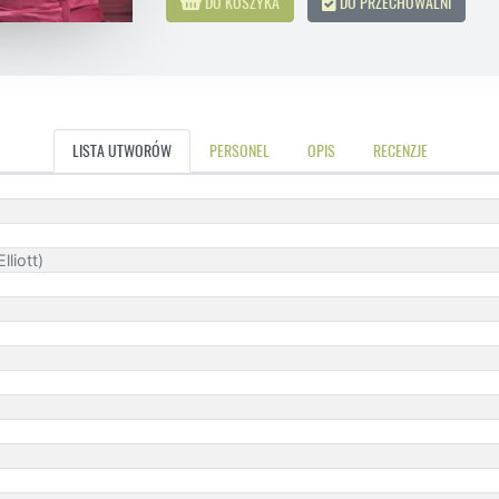
DO KOSZYKA
DO PRZECHOWALNI
LISTA UTWORÓW
PERSONEL
OPIS
RECENZJE
lliott)