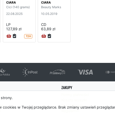
CIARA
CIARA
Cici (140 grams)
Beauty Marks
22.08.2025
10.05.2019
LP
CD
127,89 zł
63,89 zł
72H
ZAKUPY
Formy płatności
 strony.
Koszty wysyłki
es
Panel Klienta
 cookies w Twojej przeglądarce. Brak zmiany ustawień przegląda
m
Regulamin