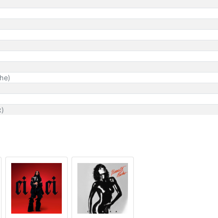
Phe)
x)