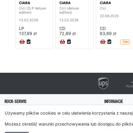
CIARA
CIARA
CIARA
Cici (2LP deluxe
Cici (deluxe
Cici
edition)
edition)
22.08.2025
13.02.2026
13.02.2026
LP
CD
CD
137,89 zł
72,89 zł
63,89 zł
72H
ROCK-SERWIS
INFORMACJE
ul. płk. Francesco Nullo 28/LU3
O nas
Używamy plików cookies w celu ułatwienia korzystania z naszej
31-543 Kraków
Pomoc
Polityka cooki
Możesz określić warunki przechowywania lub dostępu do plików
Rockserwis.f