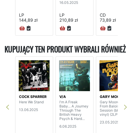
16.05.2025
LP
LP
CD
144,89 zł
210,89 zł
73,89 zł
72H
KUPUJĄCY TEN PRODUKT WYBRALI RÓWNIEŻ
COCK SPARRER
V/A
GARY MOORE
Here We Stand
I'm A Freak
Gary Moore Live -
Baby... A Journey
From Baloise
13.06.2025
Through The
Session (blue
British Heavy
vinyl) (2LP)
Psych & Hard
23.05.2025
Rock
6.06.2025
Underground
Scene 1968-72