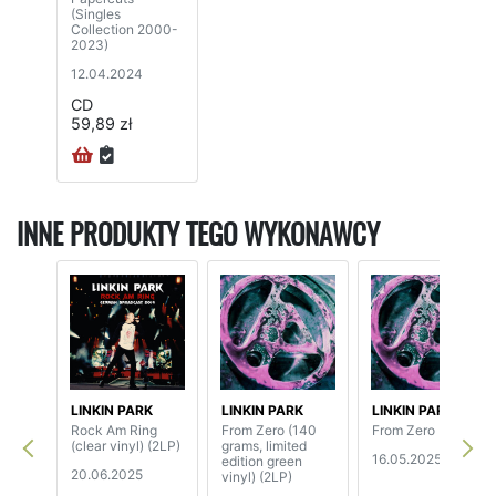
(Singles
Collection 2000-
2023)
12.04.2024
CD
59,89 zł
INNE PRODUKTY TEGO WYKONAWCY
LINKIN PARK
LINKIN PARK
LINKIN PARK
Rock Am Ring
From Zero (140
From Zero (2CD)
(clear vinyl) (2LP)
grams, limited
16.05.2025
edition green
20.06.2025
vinyl) (2LP)