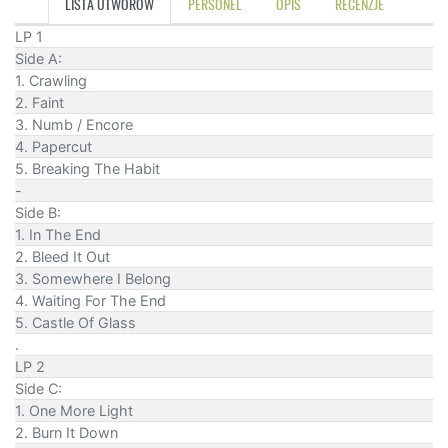
LISTA UTWORÓW
PERSONEL
OPIS
RECENZJE
LP 1
Side A:
1. Crawling
2. Faint
3. Numb / Encore
4. Papercut
5. Breaking The Habit
-
Side B:
1. In The End
2. Bleed It Out
3. Somewhere I Belong
4. Waiting For The End
5. Castle Of Glass
.
LP 2
Side C:
1. One More Light
2. Burn It Down