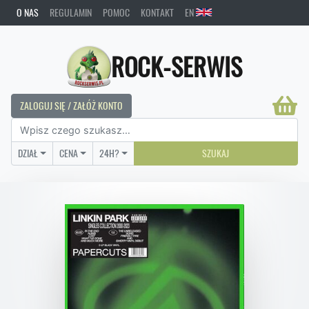
O NAS
REGULAMIN
POMOC
KONTAKT
EN
ROCK-SERWIS
ZALOGUJ SIĘ / ZAŁÓŻ KONTO
DZIAŁ
CENA
24H?
SZUKAJ