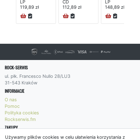
LP
CD
LP
(3CD)
119,89 zł
112,89 zł
148,89 zł
72H
ROCK-SERWIS
ul. płk. Francesco Nullo 28/LU3
31-543 Kraków
INFORMACJE
O nas
Pomoc
Polityka cookies
Rockserwis.fm
ZAKUPY
Formy płatności
Używamy plików cookies w celu ułatwienia korzystania z