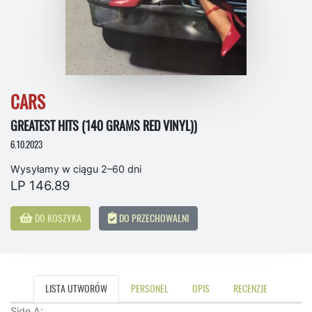
CARS
GREATEST HITS (140 GRAMS RED VINYL))
6.10.2023
Wysyłamy w ciągu 2–60 dni
LP 146.89
DO KOSZYKA
DO PRZECHOWALNI
LISTA UTWORÓW
PERSONEL
OPIS
RECENZJE
Side A: