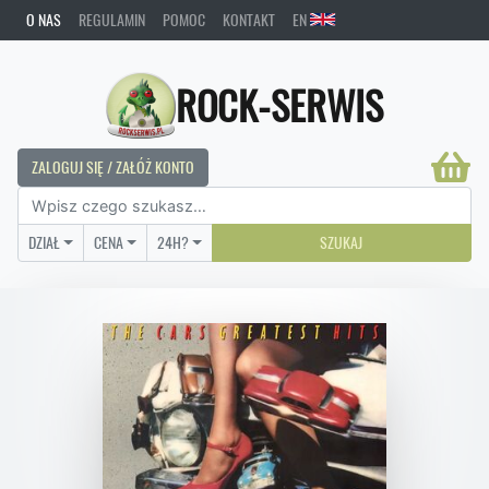
O NAS
REGULAMIN
POMOC
KONTAKT
EN
ROCK-SERWIS
ZALOGUJ SIĘ / ZAŁÓŻ KONTO
DZIAŁ
CENA
24H?
SZUKAJ