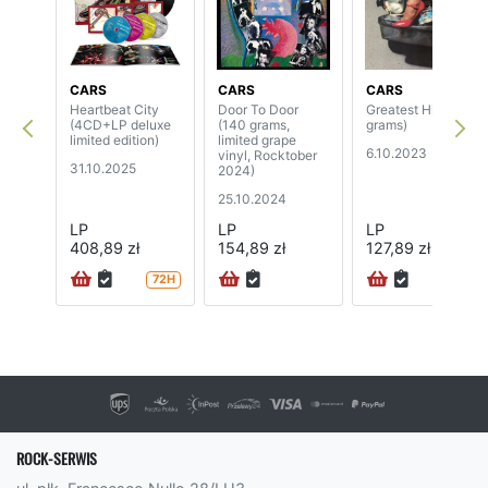
CARS
CARS
CARS
Heartbeat City
Door To Door
Greatest Hits (140
(4CD+LP deluxe
(140 grams,
grams)
limited edition)
limited grape
6.10.2023
vinyl, Rocktober
31.10.2025
2024)
25.10.2024
LP
LP
LP
408,89 zł
154,89 zł
127,89 zł
72H
72H
ROCK-SERWIS