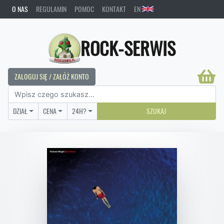
O NAS
REGULAMIN
POMOC
KONTAKT
EN
ROCK-SERWIS
ZALOGUJ SIĘ / ZAŁÓŻ KONTO
DZIAŁ
CENA
24H?
SZUKAJ