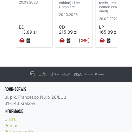
29.09.2023
edition) (The
remix, limited
Complete
edition coloured
Recordings, 2023
vinyl)
20.10.2023
Mixes)
29.09.2023
(2CD+2BD)
BD
CD
LP
113,89 zł
215,89 zł
165,89 zł
24H
24H
ROCK-SERWIS
ul. płk. Francesco Nullo 28/LU3
31-543 Kraków
INFORMACJE
O nas
Pomoc
Polityka cookies