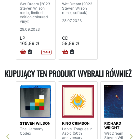
Wet Dream (2023
Wet Dream (2023
Steven Wilson
Steven Wilson
remix, limited
remix, softpak)
edition coloured
28.07.2023
vinyl)
29.09.2023
LP
CD
165,89 zł
59,89 zł
24H
KUPUJĄCY TEN PRODUKT WYBRALI RÓWNIEŻ
STEVEN WILSON
KING CRIMSON
RICHARD
WRIGHT
The Harmony
Larks' Tongues In
Codex
Aspic (50th
Wet Dream (2023
anniversary
Steven Wilson