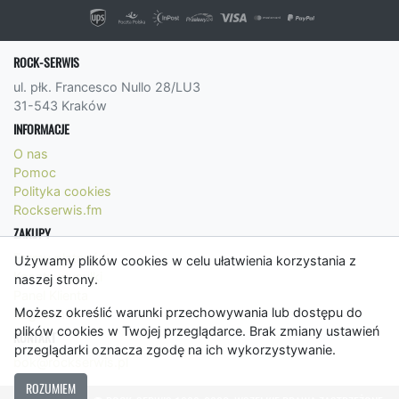
ROCK-SERWIS
ul. płk. Francesco Nullo 28/LU3
31-543 Kraków
INFORMACJE
O nas
Pomoc
Polityka cookies
Rockserwis.fm
ZAKUPY
Formy płatności
Używamy plików cookies w celu ułatwienia korzystania z
Koszty wysyłki
naszej strony.
Panel Klienta
Możesz określić warunki przechowywania lub dostępu do
Regulamin
plików cookies w Twojej przeglądarce. Brak zmiany ustawień
KONTAKT
przeglądarki oznacza zgodę na ich wykorzystywanie.
bok@rockserwis.pl
ROZUMIEM