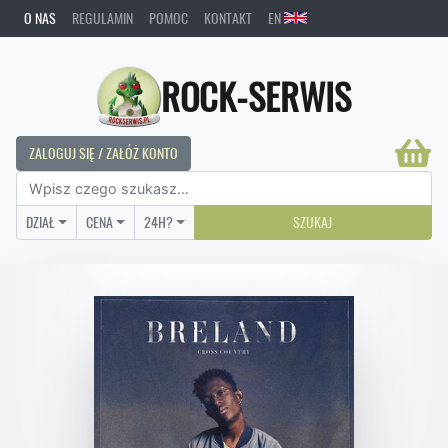
O NAS
REGULAMIN
POMOC
KONTAKT
EN
ROCK-SERWIS
ZALOGUJ SIĘ / ZAŁÓŻ KONTO
DZIAŁ
CENA
24H?
SZUKAJ