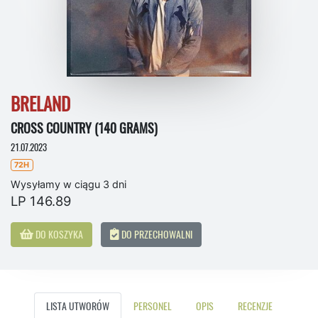
BRELAND
CROSS COUNTRY (140 GRAMS)
21.07.2023
72H
Wysyłamy w ciągu 3 dni
LP 146.89
DO KOSZYKA
DO PRZECHOWALNI
LISTA UTWORÓW
PERSONEL
OPIS
RECENZJE