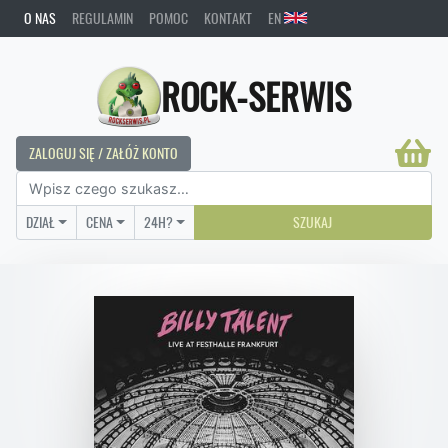
O NAS
REGULAMIN
POMOC
KONTAKT
EN
ROCK-SERWIS
ZALOGUJ SIĘ / ZAŁÓŻ KONTO
DZIAŁ
CENA
24H?
SZUKAJ