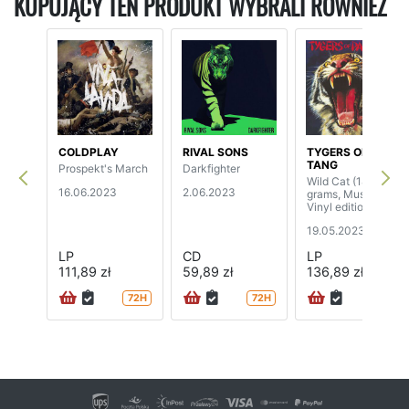
KUPUJĄCY TEN PRODUKT WYBRALI RÓWNIEŻ
COLDPLAY
RIVAL SONS
TYGERS OF PAN
TANG
Prospekt's March
Darkfighter
Wild Cat (180
16.06.2023
2.06.2023
grams, Music On
Vinyl edition)
19.05.2023
LP
CD
LP
111,89 zł
59,89 zł
136,89 zł
72H
72H