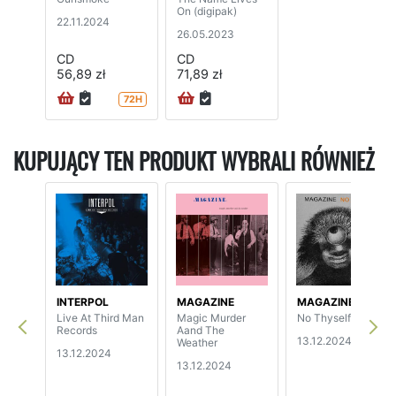
On (digipak)
22.11.2024
26.05.2023
CD
CD
56,89 zł
71,89 zł
72H
KUPUJĄCY TEN PRODUKT WYBRALI RÓWNIEŻ
INTERPOL
MAGAZINE
MAGAZINE
Live At Third Man
Magic Murder
No Thyself
Records
Aand The
13.12.2024
Weather
13.12.2024
13.12.2024