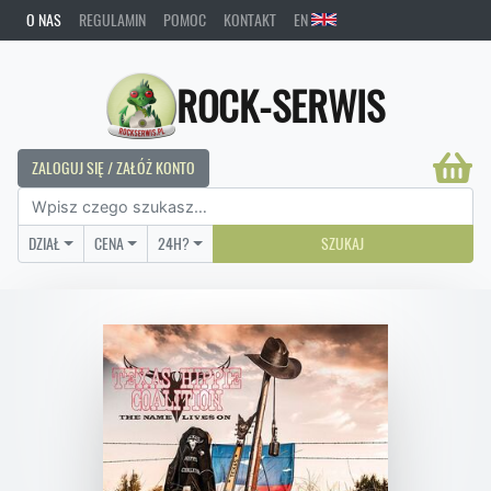
O NAS
REGULAMIN
POMOC
KONTAKT
EN
ROCK-SERWIS
ZALOGUJ SIĘ / ZAŁÓŻ KONTO
DZIAŁ
CENA
24H?
SZUKAJ