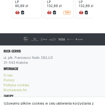
LP
LP
LP
90,89 zł
132,89 zł
132,89 zł
72H
72H
ROCK-SERWIS
ul. płk. Francesco Nullo 28/LU3
31-543 Kraków
INFORMACJE
O nas
Pomoc
Polityka cookies
Rockserwis.fm
ZAKUPY
Formy płatności
Używamy plików cookies w celu ułatwienia korzystania z