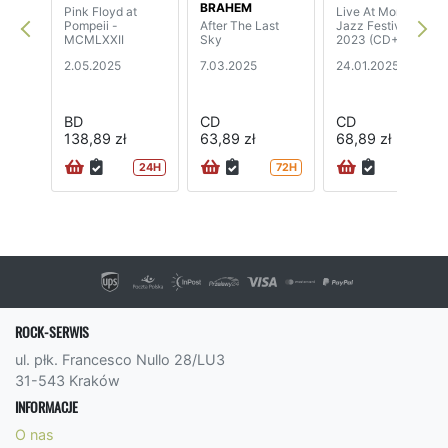
BRAHEM
Pink Floyd at
Live At Montreux
Pompeii -
After The Last
Jazz Festival
MCMLXXII
Sky
2023 (CD+BD)
2.05.2025
7.03.2025
24.01.2025
BD
CD
CD
138,89 zł
63,89 zł
68,89 zł
24H
72H
72H
ROCK-SERWIS
ul. płk. Francesco Nullo 28/LU3
31-543 Kraków
INFORMACJE
O nas