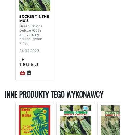
BOOKER T & THE
MG'S
Green Onions
Deluxe (60th
anniversary
edition, green
vinyl)
24.02.2023
LP
146,89 zł
INNE PRODUKTY TEGO WYKONAWCY