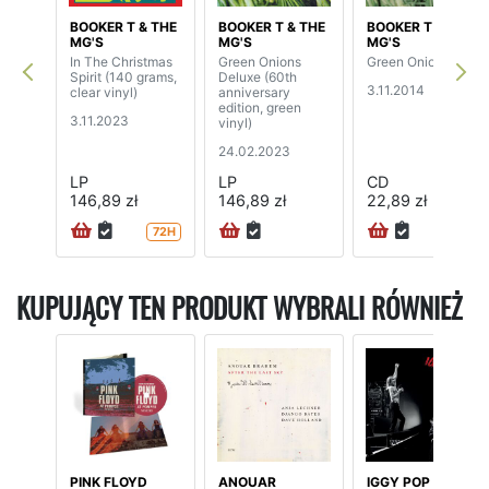
BOOKER T & THE
BOOKER T & THE
BOOKER T & THE
MG'S
MG'S
MG'S
In The Christmas
Green Onions
Green Onions
Spirit (140 grams,
Deluxe (60th
3.11.2014
clear vinyl)
anniversary
edition, green
3.11.2023
vinyl)
24.02.2023
LP
LP
CD
146,89 zł
146,89 zł
22,89 zł
72H
KUPUJĄCY TEN PRODUKT WYBRALI RÓWNIEŻ
PINK FLOYD
ANOUAR
IGGY POP