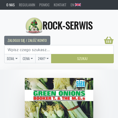
O NAS
REGULAMIN
POMOC
KONTAKT
EN
ROCK-SERWIS
ZALOGUJ SIĘ / ZAŁÓŻ KONTO
DZIAŁ
CENA
24H?
SZUKAJ