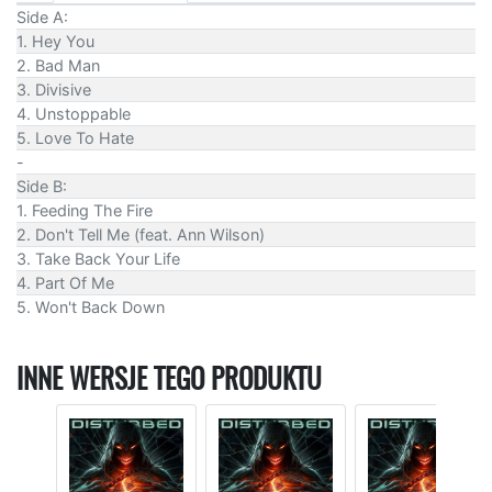
Side A:
1. Hey You
2. Bad Man
3. Divisive
4. Unstoppable
5. Love To Hate
-
Side B:
1. Feeding The Fire
2. Don't Tell Me (feat. Ann Wilson)
3. Take Back Your Life
4. Part Of Me
5. Won't Back Down
INNE WERSJE TEGO PRODUKTU