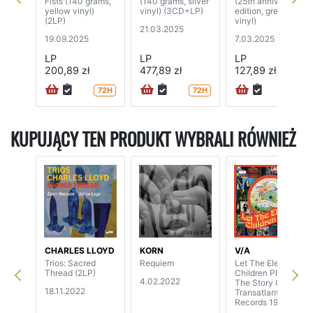
Fists (140 grams,
(140 grams, silver
(25th anniversary
yellow vinyl)
vinyl) (3CD+LP)
edition, green
(2LP)
vinyl)
21.03.2025
19.09.2025
7.03.2025
LP
LP
LP
200,89 zł
477,89 zł
127,89 zł
72H
72H
72H
KUPUJĄCY TEN PRODUKT WYBRALI RÓWNIEŻ
CHARLES LLOYD
KORN
V/A
Trios: Sacred
Requiem
Let The Electric
Thread (2LP)
Children Play -
4.02.2022
The Story Of
18.11.2022
Transatlantic
Records 1968-76
(3CD)