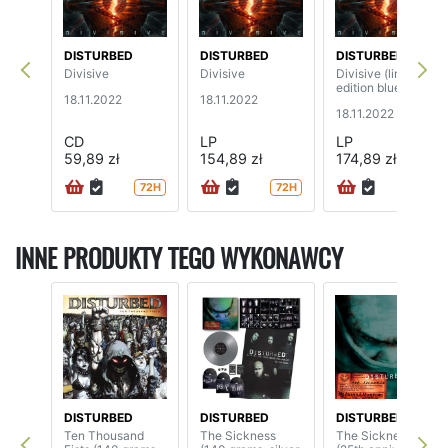
DISTURBED
DISTURBED
DISTURBED
Divisive
Divisive
Divisive (limited
edition blue vinyl)
18.11.2022
18.11.2022
18.11.2022
CD
LP
LP
59,89 zł
154,89 zł
174,89 zł
72H
72H
72H
INNE PRODUKTY TEGO WYKONAWCY
DISTURBED
DISTURBED
DISTURBED
Ten Thousand
The Sickness
The Sickness