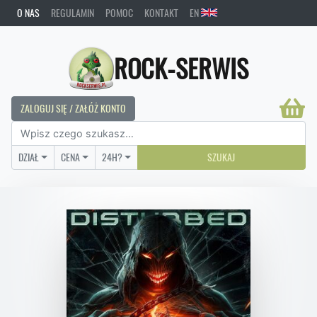
O NAS
REGULAMIN
POMOC
KONTAKT
EN
ROCK-SERWIS
ZALOGUJ SIĘ / ZAŁÓŻ KONTO
DZIAŁ
CENA
24H?
SZUKAJ