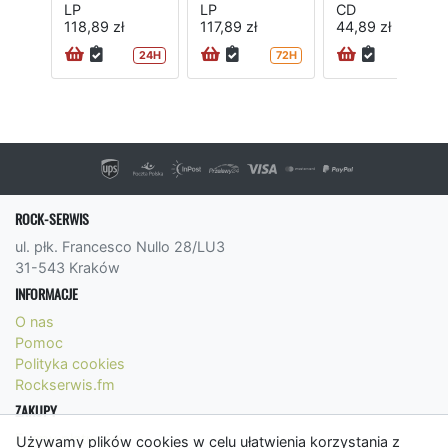
LP
LP
CD
118,89 zł
117,89 zł
44,89 zł
24H
72H
72H
ROCK-SERWIS
ul. płk. Francesco Nullo 28/LU3
31-543 Kraków
INFORMACJE
O nas
Pomoc
Polityka cookies
Rockserwis.fm
ZAKUPY
Formy płatności
Używamy plików cookies w celu ułatwienia korzystania z