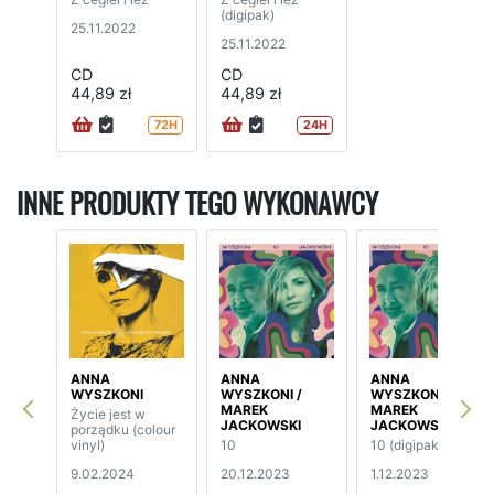
(digipak)
25.11.2022
25.11.2022
CD
CD
44,89 zł
44,89 zł
72H
24H
INNE PRODUKTY TEGO WYKONAWCY
ANNA
ANNA
ANNA
WYSZKONI
WYSZKONI /
WYSZKONI /
MAREK
MAREK
Życie jest w
JACKOWSKI
JACKOWSKI
porządku (colour
vinyl)
10
10 (digipak)
9.02.2024
20.12.2023
1.12.2023