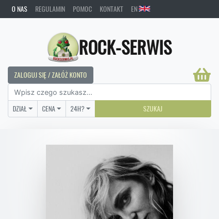
O NAS
REGULAMIN
POMOC
KONTAKT
EN
ROCK-SERWIS
ZALOGUJ SIĘ / ZAŁÓŻ KONTO
DZIAŁ
CENA
24H?
SZUKAJ