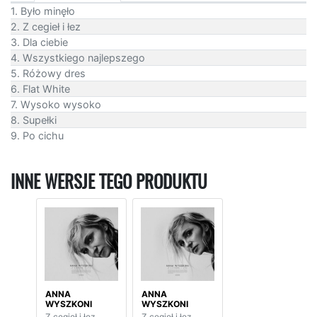
1. Było minęło
2. Z cegieł i łez
3. Dla ciebie
4. Wszystkiego najlepszego
5. Różowy dres
6. Flat White
7. Wysoko wysoko
8. Supełki
9. Po cichu
INNE WERSJE TEGO PRODUKTU
ANNA
ANNA
WYSZKONI
WYSZKONI
Z cegieł i łez
Z cegieł i łez