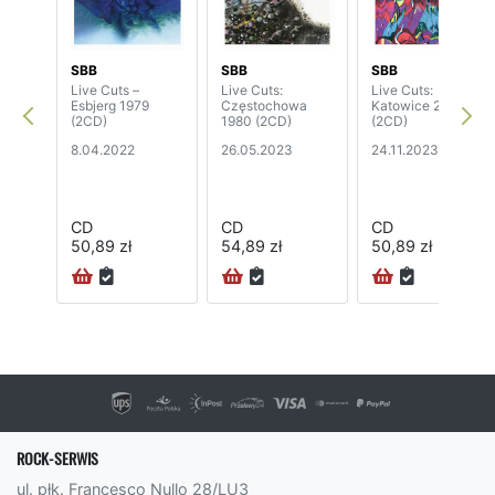
SBB
SBB
SBB
Live Cuts –
Live Cuts:
Live Cuts:
Esbjerg 1979
Częstochowa
Katowice 2012
(2CD)
1980 (2CD)
(2CD)
8.04.2022
26.05.2023
24.11.2023
CD
CD
CD
50,89 zł
54,89 zł
50,89 zł
ROCK-SERWIS
ul. płk. Francesco Nullo 28/LU3