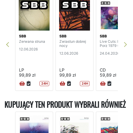
SBB
SBB
SBB
Zerwana struna
Zwiastun dobrej
Live Cuts: Kőln –
nocy
Porz 1979 (2CD)
12.06.2026
12.06.2026
24.04.2026
LP
LP
CD
99,89 zł
99,89 zł
59,89 zł
24H
24H
24H
KUPUJĄCY TEN PRODUKT WYBRALI RÓWNIEŻ