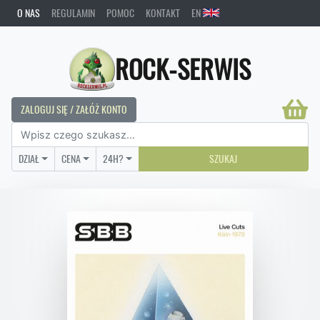
O NAS
REGULAMIN
POMOC
KONTAKT
EN
ROCK-SERWIS
ZALOGUJ SIĘ / ZAŁÓŻ KONTO
DZIAŁ
CENA
24H?
SZUKAJ