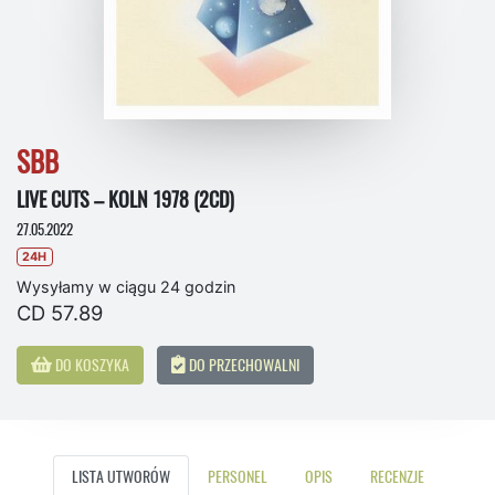
SBB
LIVE CUTS – KOLN 1978 (2CD)
27.05.2022
24H
Wysyłamy w ciągu 24 godzin
CD 57.89
DO KOSZYKA
DO PRZECHOWALNI
LISTA UTWORÓW
PERSONEL
OPIS
RECENZJE