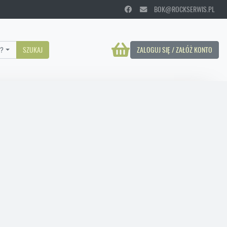
BOK@ROCKSERWIS.PL
?
SZUKAJ
ZALOGUJ SIĘ / ZAŁÓŻ KONTO