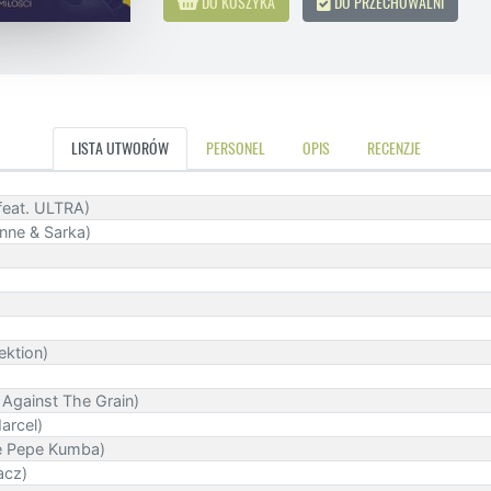
DO KOSZYKA
DO PRZECHOWALNI
LISTA UTWORÓW
PERSONEL
OPIS
RECENZJE
feat. ULTRA)
onne & Sarka)
ektion)
 Against The Grain)
arcel)
se Pepe Kumba)
acz)