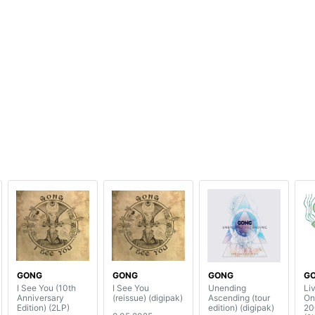
GONG
GONG
GONG
G
I See You (10th
I See You
Unending
Liv
Anniversary
(reissue) (digipak)
Ascending (tour
On
Edition) (2LP)
edition) (digipak)
20