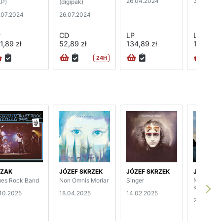
26.04.2024
3.11.2023
LP)
(digipak)
.07.2024
26.07.2024
P
CD
LP
LP
1,89 zł
52,89 zł
134,89 zł
125,89 z
24H
RZAK
JÓZEF SKRZEK
JÓZEF SKRZEK
JÓZEF S
ues Rock Band
Non Omnis Moriar
Singer
Na 1013
kilometrz
.10.2025
18.04.2025
14.02.2025
29.11.202