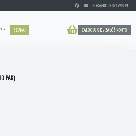
BOK@ROCKSERWIS.PL
?
SZUKAJ
ZALOGUJ SIĘ / ZAŁÓŻ KONTO
IGIPAK)