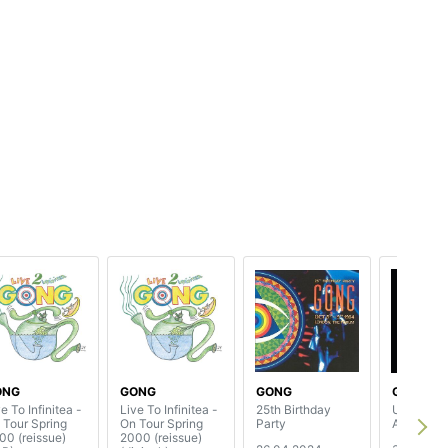
ONG
GONG
GONG
GONG
e To Infinitea -
Live To Infinitea -
25th Birthday
Unending
 Tour Spring
On Tour Spring
Party
Ascendin
00 (reissue)
2000 (reissue)