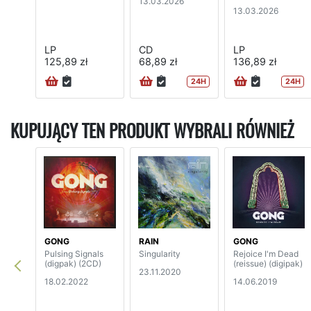
13.03.2026
13.03.2026
LP
CD
LP
125,89 zł
68,89 zł
136,89 zł
24H
24H
KUPUJĄCY TEN PRODUKT WYBRALI RÓWNIEŻ
GONG
RAIN
GONG
Pulsing Signals
Singularity
Rejoice I'm Dead
(digpak) (2CD)
(reissue) (digipak)
23.11.2020
18.02.2022
14.06.2019