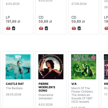
9.05.2025
(2
9.05.2025
27.09.2024
26
LP
CD
CD
L
191,89 zł
59,89 zł
59,89 zł
19
CASTLE RAT
PIERRE
V/A
K
MOERLEN'S
The Bestiary
March Of The
Bl
GONG
Flower Children:
29.05.2026
17
Downwind
The American
(remaster)
Sounds Of 1967
(3CD boxset)
6.03.2026
6.02.2026