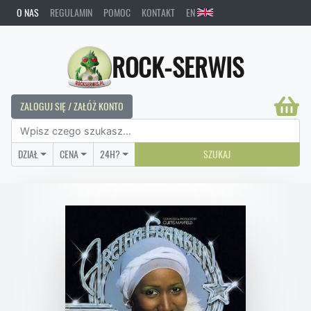
O NAS
REGULAMIN
POMOC
KONTAKT
EN
ROCK-SERWIS
ZALOGUJ SIĘ / ZAŁÓŻ KONTO
DZIAŁ
CENA
24H?
SZUKAJ