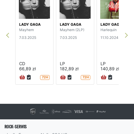
LADY GAGA
LADY GAGA
LADY GAGA
Mayhem
Mayhem (2LP)
Harlequin
7.03.2025
7.03.2025
11.10.2024
CD
LP
LP
66,89 zł
182,89 zł
140,89 zł
72H
72H
72H
ROCK-SERWIS