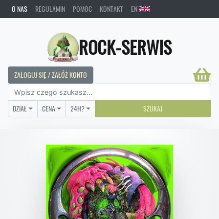
O NAS
REGULAMIN
POMOC
KONTAKT
EN
ROCK-SERWIS
ZALOGUJ SIĘ / ZAŁÓŻ KONTO
DZIAŁ
CENA
24H?
SZUKAJ