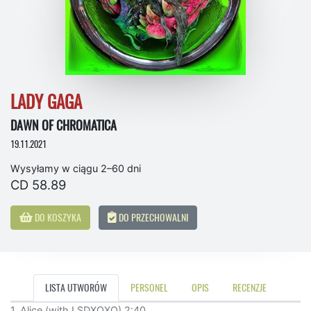
LADY GAGA
DAWN OF CHROMATICA
19.11.2021
Wysyłamy w ciągu 2–60 dni
CD 58.89
DO KOSZYKA
DO PRZECHOWALNI
LISTA UTWORÓW
PERSONEL
OPIS
RECENZJE
1. Alice (with LSDXOXO) 2:40