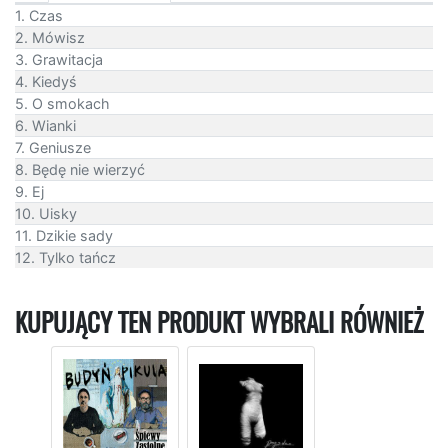
1. Czas
2. Mówisz
3. Grawitacja
4. Kiedyś
5. O smokach
6. Wianki
7. Geniusze
8. Będę nie wierzyć
9. Ej
10. Uisky
11. Dzikie sady
12. Tylko tańcz
KUPUJĄCY TEN PRODUKT WYBRALI RÓWNIEŻ