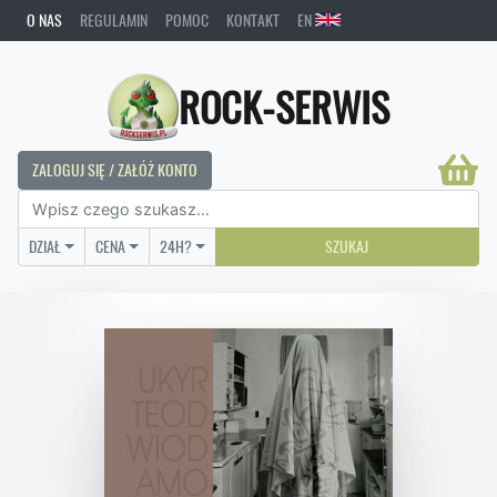
O NAS
REGULAMIN
POMOC
KONTAKT
EN
ROCK-SERWIS
ZALOGUJ SIĘ / ZAŁÓŻ KONTO
DZIAŁ
CENA
24H?
SZUKAJ