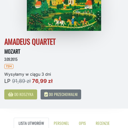
AMADEUS QUARTET
MOZART
3.09.2015
72H
Wysyłamy w ciągu 3 dni
LP
91,89 zł
76,99 zł
DO KOSZYKA
DO PRZECHOWALNI
LISTA UTWORÓW
PERSONEL
OPIS
RECENZJE