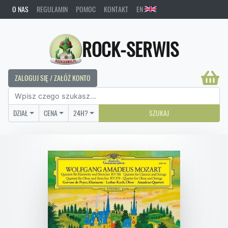
O NAS
REGULAMIN
POMOC
KONTAKT
EN
ROCK-SERWIS
ZALOGUJ SIĘ / ZAŁÓŻ KONTO
DZIAŁ
CENA
24H?
SZUKAJ