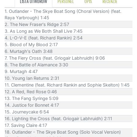
LISTA UTWORÓW
PERSONEL
OPIS
RECENZJE
1. Outlander - The Skye Boat Song (Choral Version) (feat.
Raya Yarbrough) 1:45
2. The New Fraser's Ridge 2:57
3. As Long as We Both Shall Live 7:45
4. L-O-V-E (feat. Richard Rankin) 2:54
5. Blood of My Blood 2:17
6. Murtagh's Oath 3:48
7. The Fiery Cross (feat. Griogair Labhruidh) 9:06
8. The Battle of Alamance 3:30
9. Murtagh 4:47
10. Young Ian Returns 2:31
11. Clementine (feat. Richard Rankin and Sophie Skelton) 1:45
12. A Red, Red Rose 0:46
13. The Fang Syringe 5:09
14. Justice for Bonnet 4:17
15. Journeycake 6:54
16. Lighting the Cross (feat. Griogair Labhruidh) 2:11
17. Saving Claire 4:17
18. Outlander - The Skye Boat Song (Solo Vocal Version)