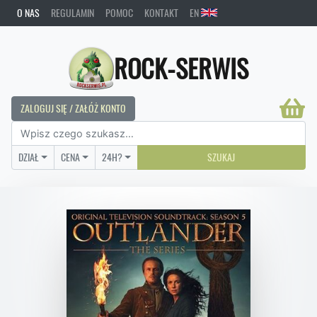
O NAS
REGULAMIN
POMOC
KONTAKT
EN
ROCK-SERWIS
ZALOGUJ SIĘ / ZAŁÓŻ KONTO
DZIAŁ
CENA
24H?
SZUKAJ