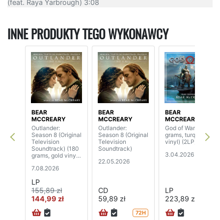
(feat. Raya Yarbrough) 3:08
INNE PRODUKTY TEGO WYKONAWCY
BEAR
BEAR
BEAR
MCCREARY
MCCREARY
MCCREARY
Outlander:
Outlander:
God of War (180
Season 8 (Original
Season 8 (Original
grams, turquoise
Television
Television
vinyl) (2LP)
Soundtrack) (180
Soundtrack)
3.04.2026
grams, gold vinyl)
22.05.2026
(2LP)
7.08.2026
LP
155,89 zł
CD
LP
144,99 zł
59,89 zł
223,89 zł
72H