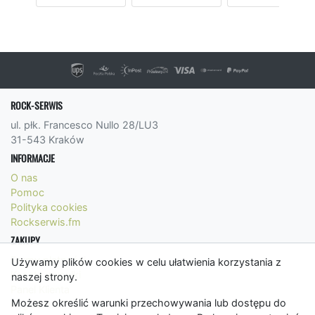
ROCK-SERWIS
ul. płk. Francesco Nullo 28/LU3
31-543 Kraków
INFORMACJE
O nas
Pomoc
Polityka cookies
Rockserwis.fm
ZAKUPY
Formy płatności
Używamy plików cookies w celu ułatwienia korzystania z
Koszty wysyłki
naszej strony.
Panel Klienta
Możesz określić warunki przechowywania lub dostępu do
Regulamin