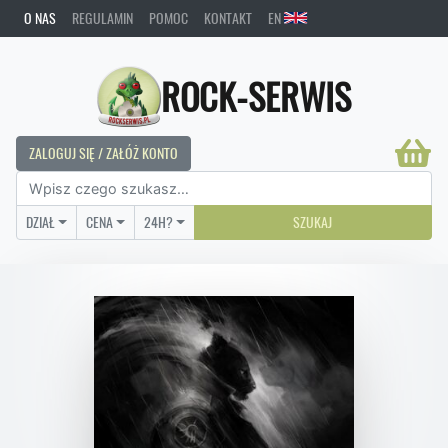
O NAS
REGULAMIN
POMOC
KONTAKT
EN
ROCK-SERWIS
ZALOGUJ SIĘ / ZAŁÓŻ KONTO
DZIAŁ
CENA
24H?
SZUKAJ