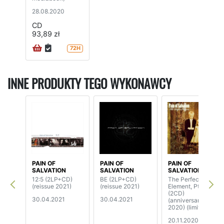
28.08.2020
CD
93,89 zł
72H
INNE PRODUKTY TEGO WYKONAWCY
PAIN OF
PAIN OF
PAIN OF
SALVATION
SALVATION
SALVATION
12:5 (2LP+CD)
BE (2LP+CD)
The Perfect
(reissue 2021)
(reissue 2021)
Element, Pt. I
(2CD)
30.04.2021
30.04.2021
(anniversary mix
2020) (limited
edition digipak)
20.11.2020