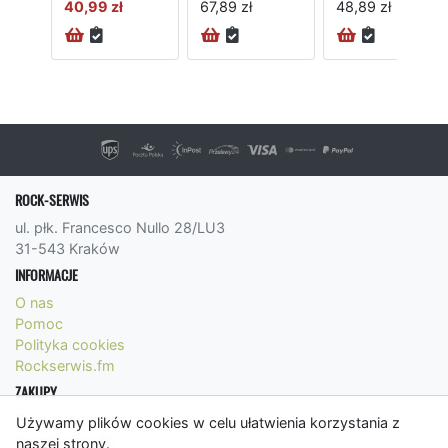
40,99 zł
67,89 zł
48,89 zł
ROCK-SERWIS
ul. płk. Francesco Nullo 28/LU3
31-543 Kraków
INFORMACJE
O nas
Pomoc
Polityka cookies
Rockserwis.fm
ZAKUPY
Formy płatności
Używamy plików cookies w celu ułatwienia korzystania z
Koszty wysyłki
naszej strony.