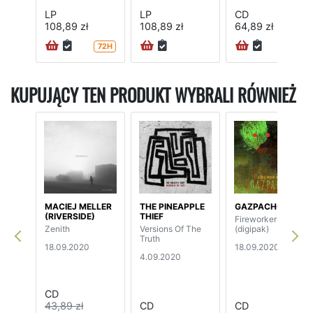
LP
LP
CD
108,89 zł
108,89 zł
64,89 zł
72H
72H
KUPUJĄCY TEN PRODUKT WYBRALI RÓWNIEŻ
MACIEJ MELLER
THE PINEAPPLE
GAZPACHO
(RIVERSIDE)
THIEF
Fireworker
Zenith
Versions Of The
(digipak)
Truth
18.09.2020
18.09.2020
4.09.2020
CD
43,89 zł
CD
CD