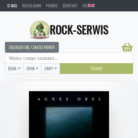
O NAS
REGULAMIN
POMOC
KONTAKT
EN
ROCK-SERWIS
ZALOGUJ SIĘ / ZAŁÓŻ KONTO
DZIAŁ
CENA
24H?
SZUKAJ