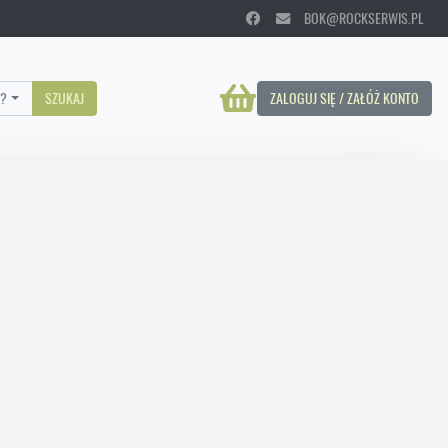
BOK@ROCKSERWIS.PL
?
SZUKAJ
ZALOGUJ SIĘ / ZAŁÓŻ KONTO