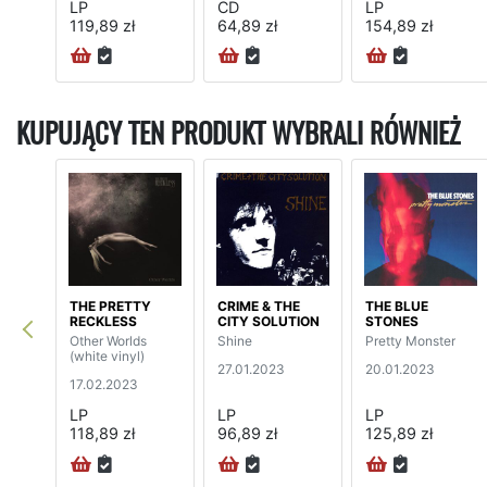
LP
CD
LP
119,89 zł
64,89 zł
154,89 zł
KUPUJĄCY TEN PRODUKT WYBRALI RÓWNIEŻ
THE PRETTY
CRIME & THE
THE BLUE
RECKLESS
CITY SOLUTION
STONES
Other Worlds
Shine
Pretty Monster
(white vinyl)
27.01.2023
20.01.2023
17.02.2023
LP
LP
LP
118,89 zł
96,89 zł
125,89 zł