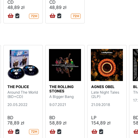
CD
CD
48,89 zł
48,89 zł
72H
72H
THE POLICE
THE ROLLING
AGNES OBEL
BL
STONES
Around The World
Late Night Tales
Th
(BD+CD)
A Bigger Bang
(2LP)
17
20.05.2022
9.07.2021
21.09.2018
BD
BD
LP
B
78,89 zł
58,89 zł
154,89 zł
58
72H