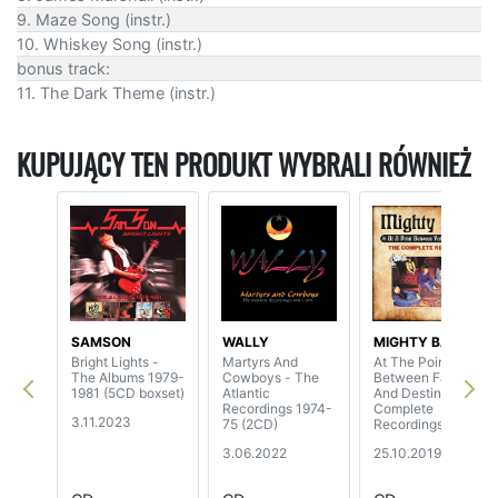
9. Maze Song (instr.)
10. Whiskey Song (instr.)
bonus track:
11. The Dark Theme (instr.)
KUPUJĄCY TEN PRODUKT WYBRALI RÓWNIEŻ
SAMSON
WALLY
MIGHTY BABY
Bright Lights -
Martyrs And
At The Point
The Albums 1979-
Cowboys - The
Between Fate
1981 (5CD boxset)
Atlantic
And Destiny - The
Recordings 1974-
Complete
3.11.2023
75 (2CD)
Recordings (6CD)
3.06.2022
25.10.2019