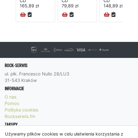
CD
CD
CD
165,89 zł
79,89 zł
148,89 zł
ROCK-SERWIS
ul. płk. Francesco Nullo 28/LU3
31-543 Kraków
INFORMACJE
O nas
Pomoc
Polityka cookies
Rockserwis.fm
ZAKUPY
Formy płatności
Używamy plików cookies w celu ułatwienia korzystania z