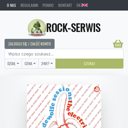
O NAS
REGULAMIN
POMOC
KONTAKT
EN
ROCK-SERWIS
ZALOGUJ SIĘ / ZAŁÓŻ KONTO
DZIAŁ
CENA
24H?
SZUKAJ