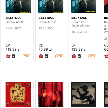
BILLY IDOL
BILLY IDOL
BILLY IDOL
BI
Dream Into It
Dream Into It
Dream Into It
Re
(indie edition)
an
25.04.2025
25.04.2025
de
25.04.2025
(2
26
LP
CD
LP
C
119,89 zł
70,89 zł
133,89 zł
66
72H
72H
72H