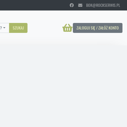
BOK@ROCKSERWIS.PL
?
SZUKAJ
ZALOGUJ SIĘ / ZAŁÓŻ KONTO