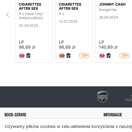
CIGARETTES
CIGARETTES
JOHNNY CASH
AFTER SEX
AFTER SEX
Songwriter
X's (clear vinyl
X's
28.06.2024
limited edition)
12.07.2024
20.09.2024
LP
LP
LP
96,89 zł
96,89 zł
140,89 zł
72H
72H
ROCK-SERWIS
INFORMACJE
ul. płk. Francesco Nullo 28/LU3
O nas
Używamy plików cookies w celu ułatwienia korzystania z naszej
31-543 Kraków
Pomoc