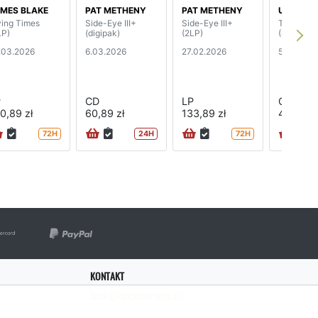
MES BLAKE
PAT METHENY
PAT METHENY
ULTRAV
ying Times
Side-Eye III+
Side-Eye III+
The Colle
LP)
(digipak)
(2LP)
(4CD+2B
.03.2026
6.03.2026
27.02.2026
5.12.2025
P
CD
LP
CD
0,89 zł
60,89 zł
133,89 zł
420,89 
72H
24H
72H
KONTAKT
bok@rockserwis.pl