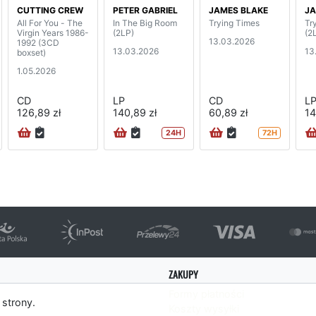
CUTTING CREW
PETER GABRIEL
JAMES BLAKE
JA
All For You - The
In The Big Room
Trying Times
Tr
Virgin Years 1986-
(2LP)
(2
13.03.2026
1992 (3CD
13.03.2026
13
boxset)
1.05.2026
CD
LP
CD
L
126,89 zł
140,89 zł
60,89 zł
14
24H
72H
ZAKUPY
Formy płatności
 strony.
Koszty wysyłki