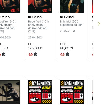
LLY IDOL
BILLY IDOL
BILLY IDOL
BILLY ID
bel Yell (40th
Rebel Yell (40th
Billy Idol (2CD
The Cage
niversary
anniversary
expanded edition)
11.11.2022
luxe edition)
deluxe edition)
28.07.2023
CD)
(2LP)
.04.2024
26.04.2024
D
LP
CD
LP
,89 zł
175,89 zł
66,89 zł
111,89 z