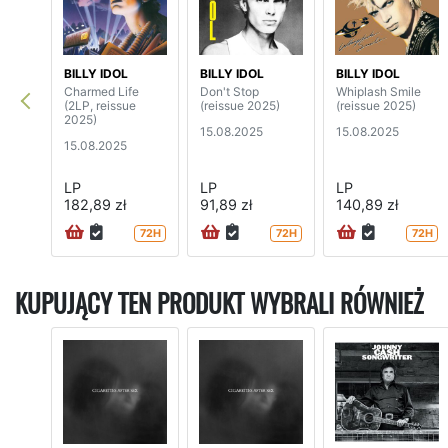
BILLY IDOL
BILLY IDOL
BILLY IDOL
Charmed Life
Don't Stop
Whiplash Smile
(2LP, reissue
(reissue 2025)
(reissue 2025)
2025)
15.08.2025
15.08.2025
15.08.2025
LP
LP
LP
182,89 zł
91,89 zł
140,89 zł
72H
72H
72H
KUPUJĄCY TEN PRODUKT WYBRALI RÓWNIEŻ