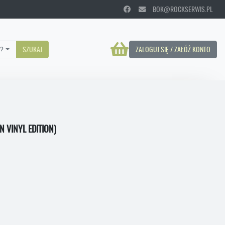
BOK@ROCKSERWIS.PL
?
SZUKAJ
ZALOGUJ SIĘ / ZAŁÓŻ KONTO
 VINYL EDITION)