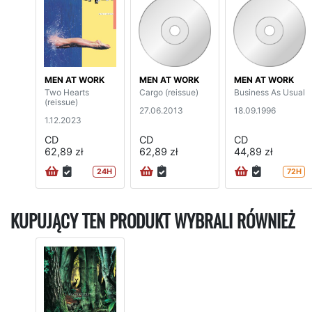
MEN AT WORK
MEN AT WORK
MEN AT WORK
Two Hearts
Cargo (reissue)
Business As Usual
(reissue)
27.06.2013
18.09.1996
1.12.2023
CD
CD
CD
62,89 zł
62,89 zł
44,89 zł
24H
72H
KUPUJĄCY TEN PRODUKT WYBRALI RÓWNIEŻ