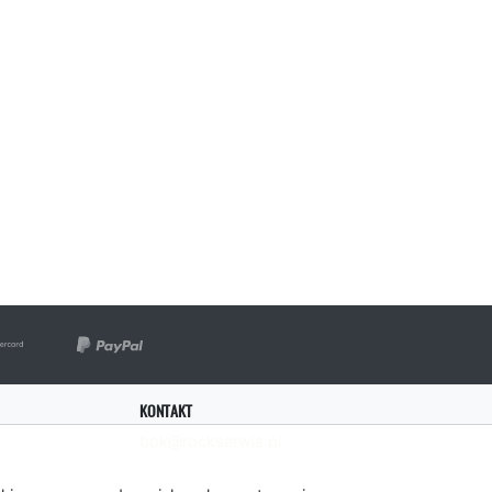
KONTAKT
bok@rockserwis.pl