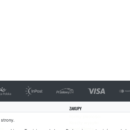
ZAKUPY
Formy płatności
 strony.
Koszty wysyłki
es
Panel Klienta