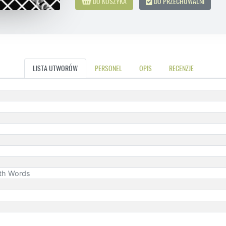
DO KOSZYKA
DO PRZECHOWALNI
LISTA UTWORÓW
PERSONEL
OPIS
RECENZJE
ith Words
s