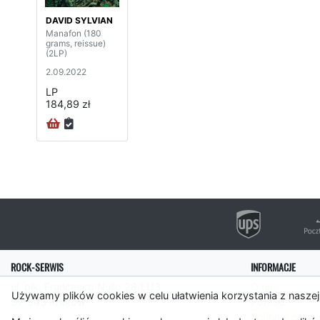
DAVID SYLVIAN
Manafon (180
grams, reissue)
(2LP)
2.09.2022
LP
184,89 zł
ROCK-SERWIS
INFORMACJE
ul. płk. Francesco Nullo 28/LU3
O nas
Używamy plików cookies w celu ułatwienia korzystania z naszej
31-543 Kraków
Pomoc
Polityka cooki