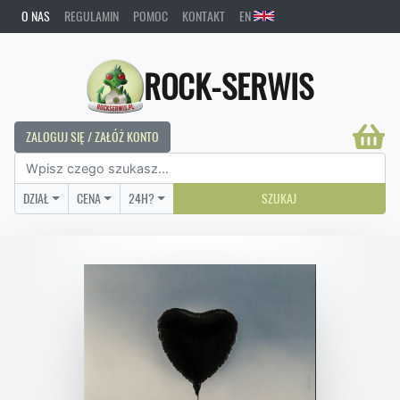
O NAS
REGULAMIN
POMOC
KONTAKT
EN
ROCK-SERWIS
ZALOGUJ SIĘ / ZAŁÓŻ KONTO
DZIAŁ
CENA
24H?
SZUKAJ