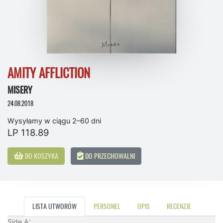
AMITY AFFLICTION
MISERY
24.08.2018
Wysyłamy w ciągu 2–60 dni
LP 118.89
DO KOSZYKA
DO PRZECHOWALNI
LISTA UTWORÓW
PERSONEL
OPIS
RECENZJE
Side A: