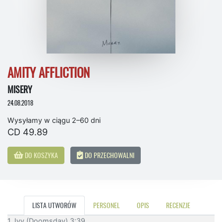
AMITY AFFLICTION
MISERY
24.08.2018
Wysyłamy w ciągu 2–60 dni
CD 49.89
DO KOSZYKA
DO PRZECHOWALNI
LISTA UTWORÓW
PERSONEL
OPIS
RECENZJE
1. Ivy (Doomsday) 3:39