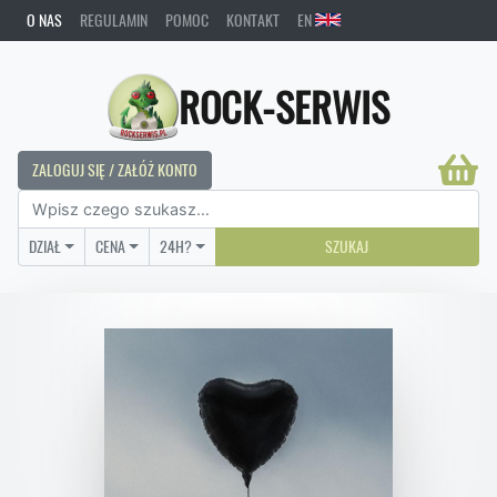
O NAS
REGULAMIN
POMOC
KONTAKT
EN
ROCK-SERWIS
ZALOGUJ SIĘ / ZAŁÓŻ KONTO
DZIAŁ
CENA
24H?
SZUKAJ