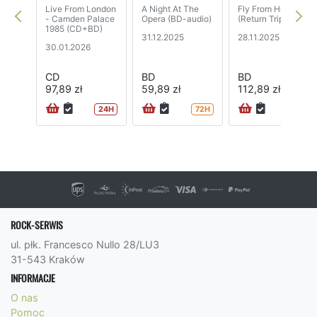
Live From London
A Night At The
Fly From Here
- Camden Palace
Opera (BD-audio)
(Return Trip)
1985 (CD+BD)
31.12.2025
28.11.2025
30.01.2026
CD
BD
BD
97,89 zł
59,89 zł
112,89 zł
24H
72H
24H
ROCK-SERWIS
ul. płk. Francesco Nullo 28/LU3
31-543 Kraków
INFORMACJE
O nas
Pomoc