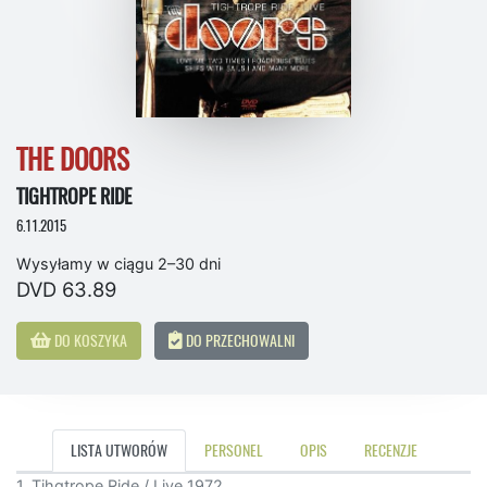
THE DOORS
TIGHTROPE RIDE
6.11.2015
Wysyłamy w ciągu 2–30 dni
DVD 63.89
DO KOSZYKA
DO PRZECHOWALNI
LISTA UTWORÓW
PERSONEL
OPIS
RECENZJE
1. Tihgtrope Ride / Live 1972