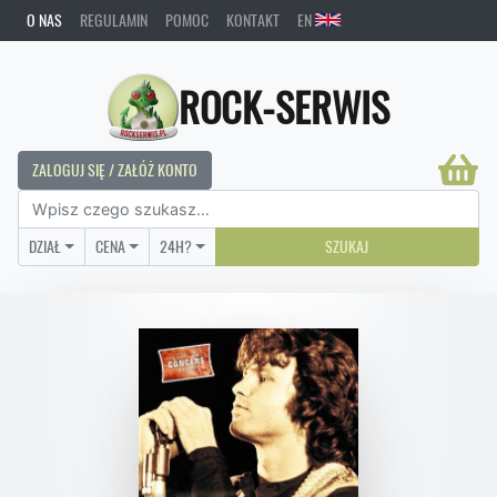
O NAS
REGULAMIN
POMOC
KONTAKT
EN
ROCK-SERWIS
ZALOGUJ SIĘ / ZAŁÓŻ KONTO
DZIAŁ
CENA
24H?
SZUKAJ