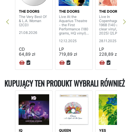
THE DOORS
THE DOORS
THE DOORS
The Very Best Of
Live At the
Live In
& L.A. Woman
Aquarius Theatre
Copenhagen,
(2CD)
- the First
1968 (140 grams,
Performance (180
clear vinyl, RSD
21.08.2026
grams, HQ vinyl)
2025) (2LP)
(3LP)
12.12.2025
28.11.2025
CD
LP
LP
64,89 zł
719,89 zł
228,89 zł
72H
KUPUJĄCY TEN PRODUKT WYBRALI RÓWNIEŻ
IQ
QUEEN
YES