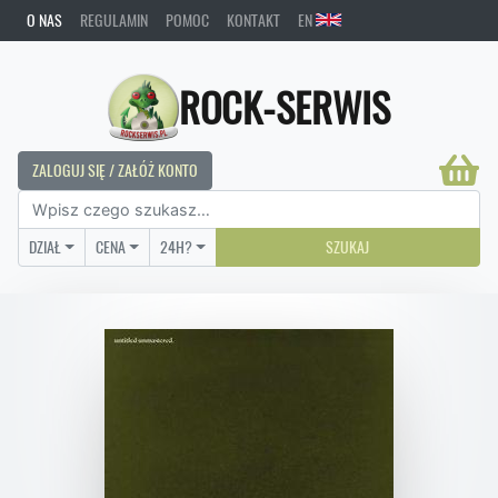
O NAS
REGULAMIN
POMOC
KONTAKT
EN
ROCK-SERWIS
ZALOGUJ SIĘ / ZAŁÓŻ KONTO
DZIAŁ
CENA
24H?
SZUKAJ