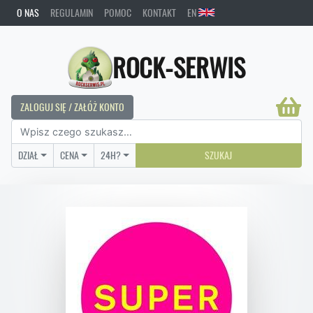
O NAS
REGULAMIN
POMOC
KONTAKT
EN
ROCK-SERWIS
ZALOGUJ SIĘ / ZAŁÓŻ KONTO
DZIAŁ
CENA
24H?
SZUKAJ