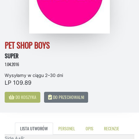
PET SHOP BOYS
SUPER
1.04.2016
Wysyłamy w ciągu 2–30 dni
LP 109.89
DO KOSZYKA
DO PRZECHOWALNI
LISTA UTWORÓW
PERSONEL
OPIS
RECENZJE
Side A+B: