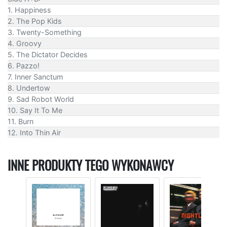
1. Happiness
2. The Pop Kids
3. Twenty-Something
4. Groovy
5. The Dictator Decides
6. Pazzo!
7. Inner Sanctum
8. Undertow
9. Sad Robot World
10. Say It To Me
11. Burn
12. Into Thin Air
INNE PRODUKTY TEGO WYKONAWCY