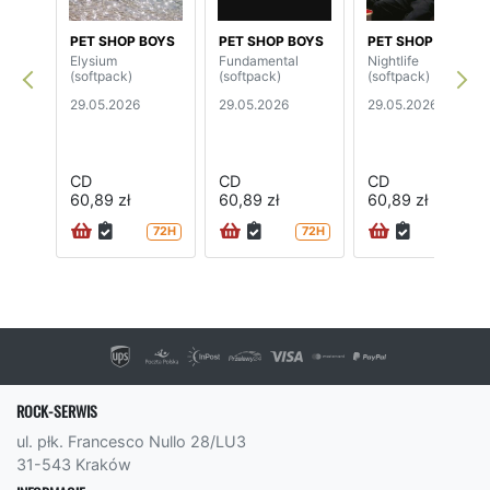
PET SHOP BOYS
PET SHOP BOYS
PET SHOP BOYS
Elysium
Fundamental
Nightlife
(softpack)
(softpack)
(softpack)
29.05.2026
29.05.2026
29.05.2026
CD
CD
CD
60,89 zł
60,89 zł
60,89 zł
72H
72H
72H
ROCK-SERWIS
ul. płk. Francesco Nullo 28/LU3
31-543 Kraków