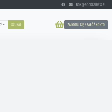
BOK@ROCKSERWIS.PL
?
SZUKAJ
ZALOGUJ SIĘ / ZAŁÓŻ KONTO