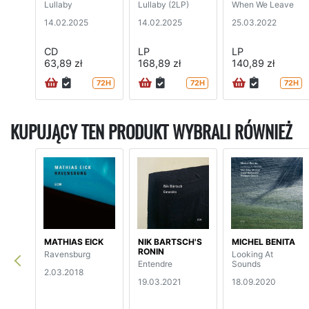
Lullaby
Lullaby (2LP)
When We Leave
14.02.2025
14.02.2025
25.03.2022
CD
LP
LP
63,89 zł
168,89 zł
140,89 zł
72H
72H
72H
KUPUJĄCY TEN PRODUKT WYBRALI RÓWNIEŻ
MATHIAS EICK
NIK BARTSCH'S
MICHEL BENITA
RONIN
Ravensburg
Looking At
Entendre
Sounds
2.03.2018
19.03.2021
18.09.2020