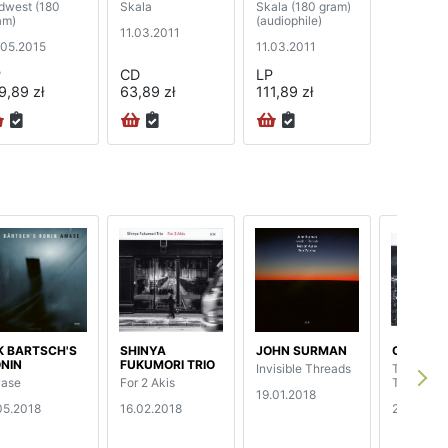
dwest (180
Skala
Skala (180 gram)
am)
(audiophile)
11.03.2011
.05.2015
11.03.2011
P
CD
LP
9,89 zł
63,89 zł
111,89 zł
K BARTSCH'S
SHINYA
JOHN SURMAN
CHRIS P
NIN
FUKUMORI TRIO
Invisible Threads
The Dream
ase
For 2 Akis
The Drea
19.01.2018
05.2018
16.02.2018
28.04.20