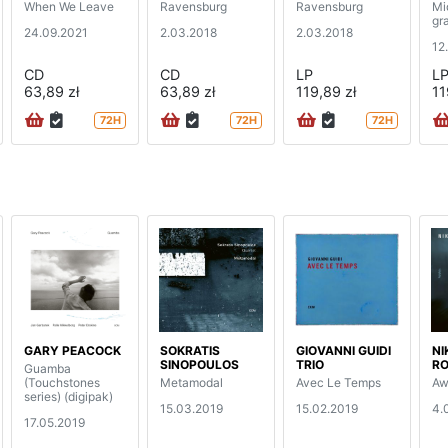
When We Leave
Ravensburg
Ravensburg
Mi
gr
24.09.2021
2.03.2018
2.03.2018
12
CD
CD
LP
L
63,89 zł
63,89 zł
119,89 zł
11
72H
72H
72H
GARY PEACOCK
SOKRATIS
GIOVANNI GUIDI
NI
SINOPOULOS
TRIO
RO
Guamba
(Touchstones
Metamodal
Avec Le Temps
Aw
series) (digipak)
15.03.2019
15.02.2019
4.
17.05.2019