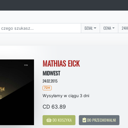
DZIAŁ
CENA
24H
MATHIAS EICK
MIDWEST
24.02.2015
72H
Wysyłamy w ciągu 3 dni
CD 63.89
DO KOSZYKA
DO PRZECHOWALNI