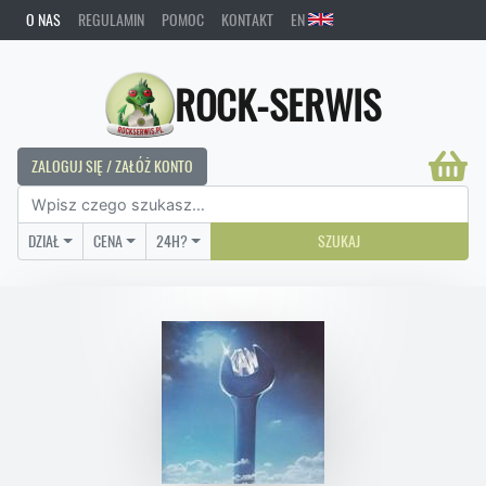
O NAS
REGULAMIN
POMOC
KONTAKT
EN
ROCK-SERWIS
ZALOGUJ SIĘ / ZAŁÓŻ KONTO
DZIAŁ
CENA
24H?
SZUKAJ