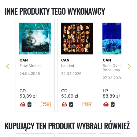
INNE PRODUKTY TEGO WYKONAWCY
CAN
CAN
CAN
Flow Motion
Landed
Soon Over
Babaluma
24.04.2026
24.04.2026
27.03.2026
CD
CD
LP
53,89 zł
53,89 zł
88,89 zł
72H
72H
72H
KUPUJĄCY TEN PRODUKT WYBRALI RÓWNIEŻ