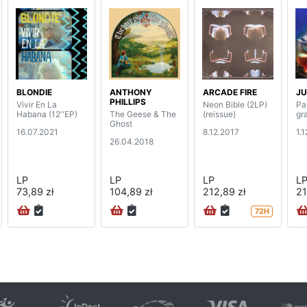
BLONDIE
ANTHONY
ARCADE FIRE
JU
PHILLIPS
Vivir En La
Neon Bible (2LP)
Pai
Habana (12''EP)
The Geese & The
(reissue)
gr
Ghost
16.07.2021
8.12.2017
1.
26.04.2018
LP
LP
LP
L
73,89 zł
104,89 zł
212,89 zł
21
72H