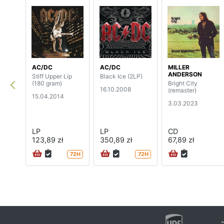
AC/DC
AC/DC
MILLER
ANDERSON
Stiff Upper Lip
Black Ice (2LP)
(180 gram)
Bright City
16.10.2008
(remaster)
15.04.2014
3.03.2023
LP
LP
CD
123,89 zł
350,89 zł
67,89 zł
72H
72H