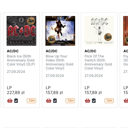
AC/DC
AC/DC
AC/DC
A
Black Ice (50th
Blow Up Your
Flick Of The
Fl
Anniversary Gold
Video (50th
Switch (50th
(5
Color Vinyl) (2LP)
Anniversary Gold
Anniversary Gold
Go
Color Vinyl)
Color Vinyl)
27.09.2024
27
27.09.2024
27.09.2024
LP
LP
LP
L
227,89 zł
157,89 zł
157,89 zł
15
72H
72H
72H