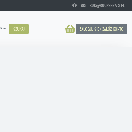
BOK@ROCKSERWIS.PL
?
SZUKAJ
ZALOGUJ SIĘ / ZAŁÓŻ KONTO