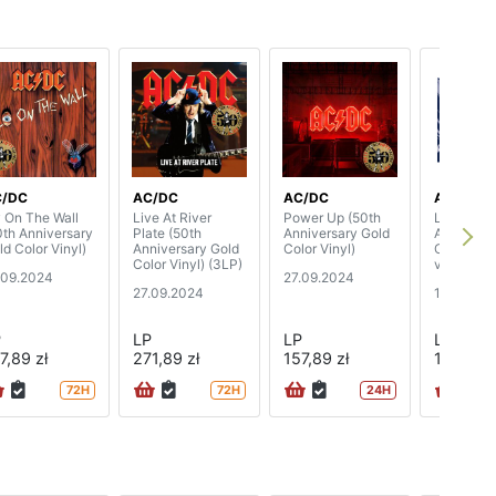
C/DC
AC/DC
AC/DC
AC/DC
y On The Wall
Live At River
Power Up (50th
Live At R
0th Anniversary
Plate (50th
Anniversary Gold
Arena, Da
ld Color Vinyl)
Anniversary Gold
Color Vinyl)
October 1
Color Vinyl) (3LP)
vinyl)
.09.2024
27.09.2024
27.09.2024
13.09.20
P
LP
LP
LP
7,89 zł
271,89 zł
157,89 zł
100,89 z
72H
72H
24H