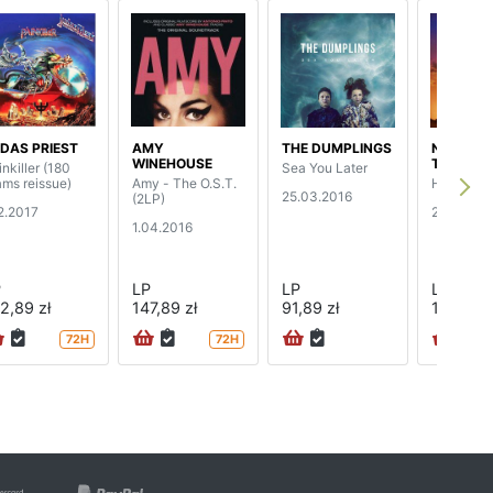
DAS PRIEST
AMY
THE DUMPLINGS
NICK CAV
WINEHOUSE
THE BAD
nkiller (180
Sea You Later
ams reissue)
Amy - The O.S.T.
Henry's 
25.03.2016
(2LP)
12.2017
23.03.20
1.04.2016
P
LP
LP
LP
2,89 zł
147,89 zł
91,89 zł
115,89 z
72H
72H