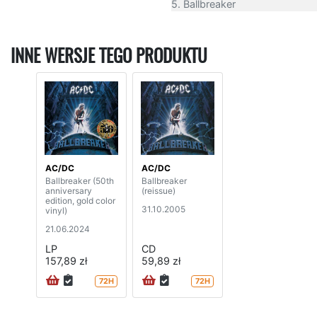
5. Ballbreaker
INNE WERSJE TEGO PRODUKTU
AC/DC
AC/DC
Ballbreaker (50th
Ballbreaker
anniversary
(reissue)
edition, gold color
31.10.2005
vinyl)
21.06.2024
LP
CD
157,89 zł
59,89 zł
72H
72H