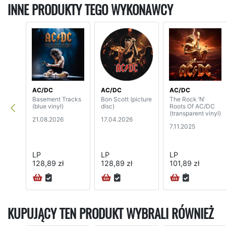
INNE PRODUKTY TEGO WYKONAWCY
AC/DC
AC/DC
AC/DC
Basement Tracks
Bon Scott (picture
The Rock ‘N’
(blue vinyl)
disc)
Roots Of AC/DC
(transparent vinyl)
21.08.2026
17.04.2026
7.11.2025
LP
LP
LP
128,89 zł
128,89 zł
101,89 zł
KUPUJĄCY TEN PRODUKT WYBRALI RÓWNIEŻ