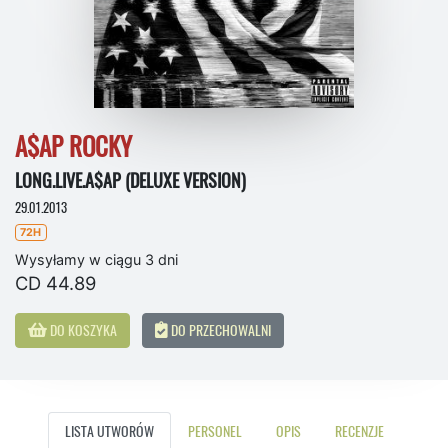
A$AP ROCKY
LONG.LIVE.A$AP (DELUXE VERSION)
29.01.2013
72H
Wysyłamy w ciągu 3 dni
CD 44.89
DO KOSZYKA
DO PRZECHOWALNI
LISTA UTWORÓW
PERSONEL
OPIS
RECENZJE