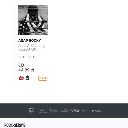
A$AP ROCKY
A.L.L.A. (At Long
Last A$AP)
26.05.2015
CD
44,89 zł
72H
ROCK-SERWIS