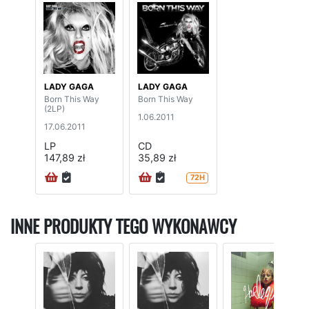
LADY GAGA
LADY GAGA
Born This Way
Born This Way
(2LP)
1.06.2011
17.06.2011
LP
CD
147,89 zł
35,89 zł
72H
INNE PRODUKTY TEGO WYKONAWCY