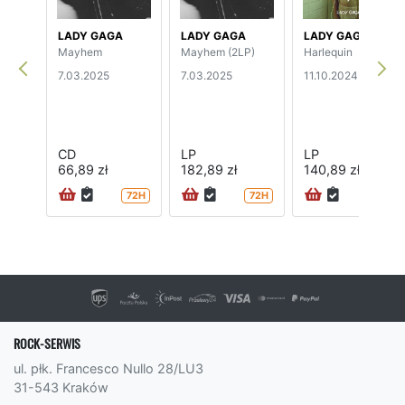
LADY GAGA
LADY GAGA
LADY GAGA
Mayhem
Mayhem (2LP)
Harlequin
7.03.2025
7.03.2025
11.10.2024
CD
LP
LP
66,89 zł
182,89 zł
140,89 zł
72H
72H
72H
ROCK-SERWIS
ul. płk. Francesco Nullo 28/LU3
31-543 Kraków