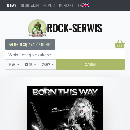
O NAS
REGULAMIN
POMOC
KONTAKT
EN
ROCK-SERWIS
ZALOGUJ SIĘ / ZAŁÓŻ KONTO
DZIAŁ
CENA
24H?
SZUKAJ