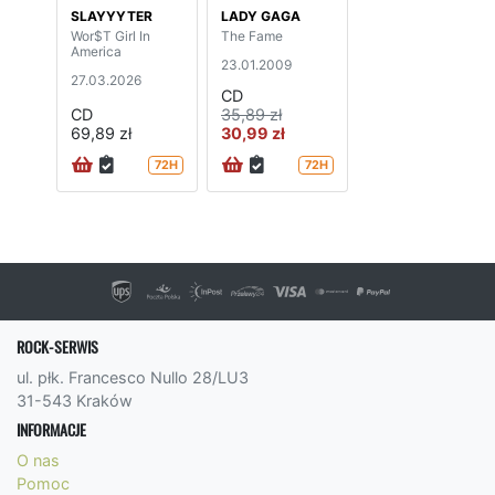
SLAYYYTER
LADY GAGA
Wor$T Girl In
The Fame
America
23.01.2009
27.03.2026
CD
CD
35,89 zł
69,89 zł
30,99 zł
72H
72H
ROCK-SERWIS
ul. płk. Francesco Nullo 28/LU3
31-543 Kraków
INFORMACJE
O nas
Pomoc