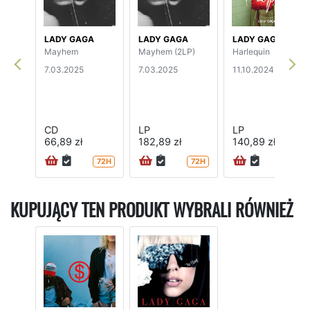
LADY GAGA
LADY GAGA
LADY GAGA
Mayhem
Mayhem (2LP)
Harlequin
7.03.2025
7.03.2025
11.10.2024
CD
LP
LP
66,89 zł
182,89 zł
140,89 zł
72H
72H
72H
KUPUJĄCY TEN PRODUKT WYBRALI RÓWNIEŻ