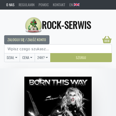
O NAS
REGULAMIN
POMOC
KONTAKT
EN
ROCK-SERWIS
ZALOGUJ SIĘ / ZAŁÓŻ KONTO
DZIAŁ
CENA
24H?
SZUKAJ