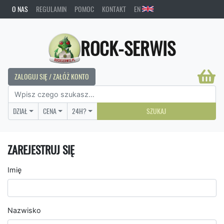
O NAS
REGULAMIN
POMOC
KONTAKT
EN
ROCK-SERWIS
ZALOGUJ SIĘ / ZAŁÓŻ KONTO
DZIAŁ
CENA
24H?
SZUKAJ
ZAREJESTRUJ SIĘ
Imię
Nazwisko