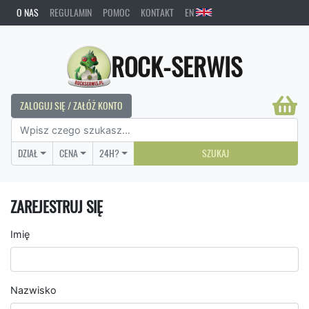
O NAS
REGULAMIN
POMOC
KONTAKT
EN
ROCK-SERWIS
ZALOGUJ SIĘ / ZAŁÓŻ KONTO
DZIAŁ
CENA
24H?
SZUKAJ
ZAREJESTRUJ SIĘ
Imię
Nazwisko