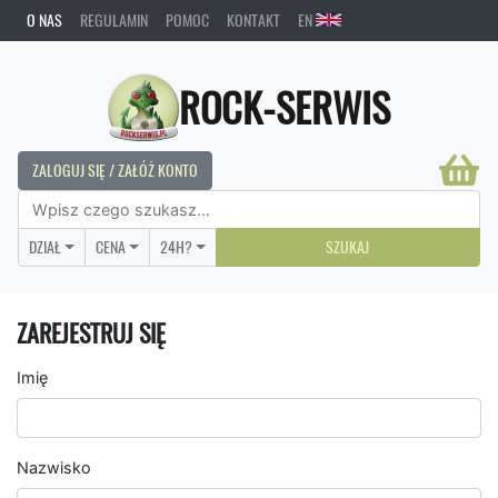
O NAS
REGULAMIN
POMOC
KONTAKT
EN
ROCK-SERWIS
ZALOGUJ SIĘ / ZAŁÓŻ KONTO
DZIAŁ
CENA
24H?
SZUKAJ
ZAREJESTRUJ SIĘ
Imię
Nazwisko