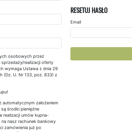
RESETUJ HASŁO
Email
nych osobowych przez
przedaży/realizacji oferty
ych wymaga Ustawa z dnia 29
 (Dz. U. Nr 133, poz. 833) z
upu!
ę z automatycznym założeniem
są środki pieniężne
e realizacji umów kupna-
a na nasz rachunek bankowy
ści zamówienia już po