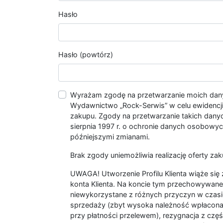
Hasło
Hasło (powtórz)
Wyrażam zgodę na przetwarzanie moich da
Wydawnictwo „Rock-Serwis” w celu ewidencji s
zakupu. Zgody na przetwarzanie takich dan
sierpnia 1997 r. o ochronie danych osobowych
późniejszymi zmianami.
Brak zgody uniemożliwia realizację oferty zak
UWAGA! Utworzenie Profilu Klienta wiąże si
konta Klienta. Na koncie tym przechowywane 
niewykorzystane z różnych przyczyn w czasi
sprzedaży (zbyt wysoka należność wpłacon
przy płatności przelewem), rezygnacja z czę