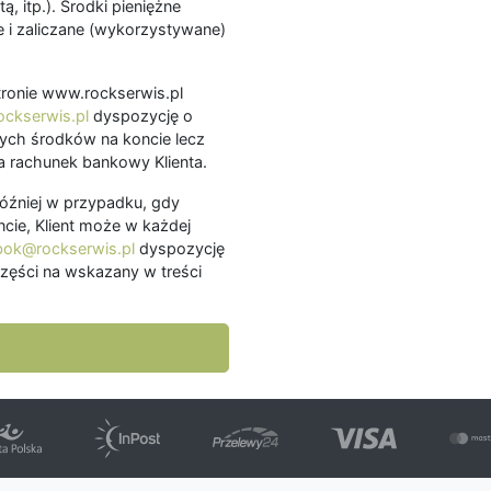
ą, itp.). Środki pieniężne
 i zaliczane (wykorzystywane)
.
 stronie www.rockserwis.pl
ckserwis.pl
dyspozycję o
ch środków na koncie lecz
 rachunek bankowy Klienta.
później w przypadku, gdy
cie, Klient może w każdej
bok@rockserwis.pl
dyspozycję
zęści na wskazany w treści