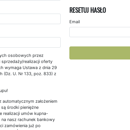
RESETUJ HASŁO
Email
nych osobowych przez
przedaży/realizacji oferty
ych wymaga Ustawa z dnia 29
 (Dz. U. Nr 133, poz. 833) z
upu!
ę z automatycznym założeniem
są środki pieniężne
e realizacji umów kupna-
a na nasz rachunek bankowy
ści zamówienia już po