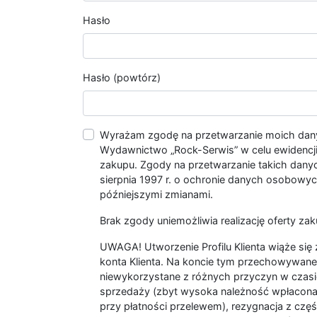
Hasło
Hasło (powtórz)
Wyrażam zgodę na przetwarzanie moich da
Wydawnictwo „Rock-Serwis” w celu ewidencji s
zakupu. Zgody na przetwarzanie takich dan
sierpnia 1997 r. o ochronie danych osobowych
późniejszymi zmianami.
Brak zgody uniemożliwia realizację oferty zak
UWAGA! Utworzenie Profilu Klienta wiąże si
konta Klienta. Na koncie tym przechowywane 
niewykorzystane z różnych przyczyn w czasi
sprzedaży (zbyt wysoka należność wpłacon
przy płatności przelewem), rezygnacja z czę