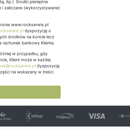
ą, itp.). Środki pieniężne
 i zaliczane (wykorzystywane)
.
 stronie www.rockserwis.pl
ckserwis.pl
dyspozycję o
ch środków na koncie lecz
 rachunek bankowy Klienta.
później w przypadku, gdy
cie, Klient może w każdej
bok@rockserwis.pl
dyspozycję
zęści na wskazany w treści