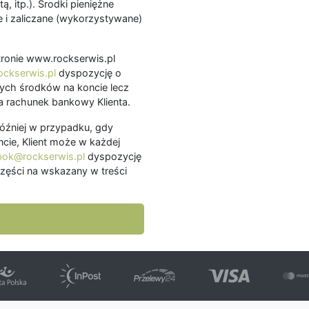
ą, itp.). Środki pieniężne
 i zaliczane (wykorzystywane)
.
 stronie www.rockserwis.pl
ckserwis.pl
dyspozycję o
ch środków na koncie lecz
 rachunek bankowy Klienta.
później w przypadku, gdy
cie, Klient może w każdej
bok@rockserwis.pl
dyspozycję
zęści na wskazany w treści