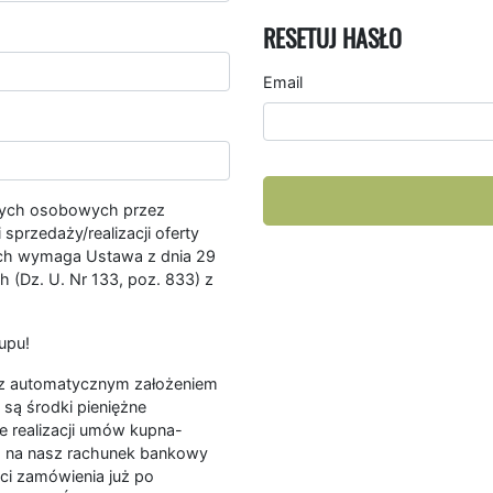
RESETUJ HASŁO
Email
nych osobowych przez
przedaży/realizacji oferty
ych wymaga Ustawa z dnia 29
 (Dz. U. Nr 133, poz. 833) z
upu!
ę z automatycznym założeniem
są środki pieniężne
e realizacji umów kupna-
a na nasz rachunek bankowy
ści zamówienia już po