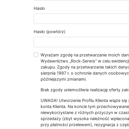
Hasło
Hasło (powtórz)
Wyrażam zgodę na przetwarzanie moich da
Wydawnictwo „Rock-Serwis” w celu ewidencji s
zakupu. Zgody na przetwarzanie takich dan
sierpnia 1997 r. o ochronie danych osobowych
późniejszymi zmianami.
Brak zgody uniemożliwia realizację oferty zak
UWAGA! Utworzenie Profilu Klienta wiąże si
konta Klienta. Na koncie tym przechowywane 
niewykorzystane z różnych przyczyn w czasi
sprzedaży (zbyt wysoka należność wpłacon
przy płatności przelewem), rezygnacja z czę