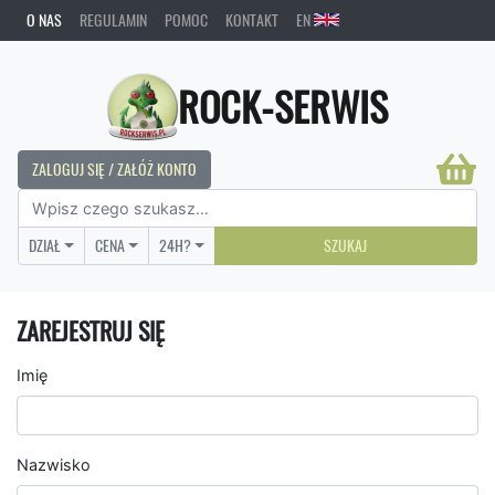
O NAS
REGULAMIN
POMOC
KONTAKT
EN
ROCK-SERWIS
ZALOGUJ SIĘ / ZAŁÓŻ KONTO
DZIAŁ
CENA
24H?
SZUKAJ
ZAREJESTRUJ SIĘ
Imię
Nazwisko